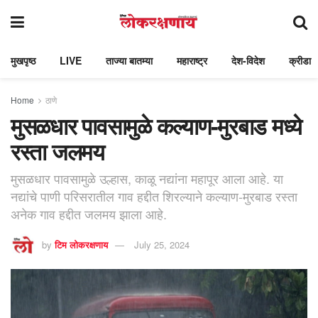
मुखपृष्ठ
LIVE
ताज्या बातम्या
महाराष्ट्र
देश-विदेश
क्रीडा
Home
ठाणे
मुसळधार पावसामुळे कल्याण-मुरबाड मध्ये
रस्ता जलमय
मुसळधार पावसामुळे उल्हास, काळू नद्यांना महापूर आला आहे. या
नद्यांचे पाणी परिसरातील गाव हद्दीत शिरल्याने कल्याण-मुरबाड रस्ता
अनेक गाव हद्दीत जलमय झाला आहे.
by
टिम लोकरक्षणाय
July 25, 2024