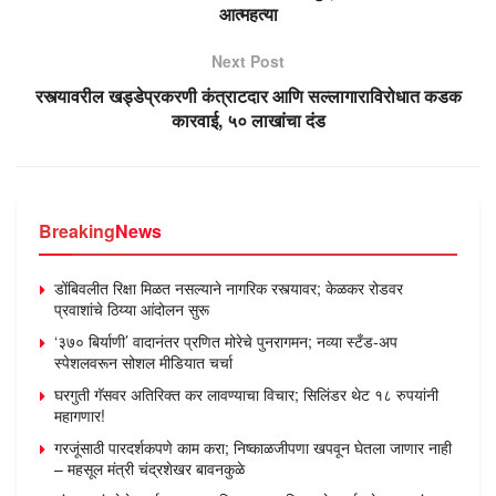
आत्महत्या
Next Post
रस्त्यावरील खड्डेप्रकरणी कंत्राटदार आणि सल्लागाराविरोधात कडक
कारवाई, ५० लाखांचा दंड
Breaking
News
डोंबिवलीत रिक्षा मिळत नसल्याने नागरिक रस्त्यावर; केळकर रोडवर
प्रवाशांचे ठिय्या आंदोलन सुरू
‘३७० बिर्याणी’ वादानंतर प्रणित मोरेचे पुनरागमन; नव्या स्टँड-अप
स्पेशलवरून सोशल मीडियात चर्चा
घरगुती गॅसवर अतिरिक्त कर लावण्याचा विचार; सिलिंडर थेट १८ रुपयांनी
महागणार!
गरजूंसाठी पारदर्शकपणे काम करा; निष्काळजीपणा खपवून घेतला जाणार नाही
– महसूल मंत्री चंद्रशेखर बावनकुळे