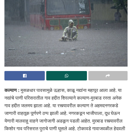
कल्याण :
मुसळधार पावसामुळे उल्हास, काळू नद्यांना महापूर आला आहे. या
नद्यांचे पाणी परिसरातील गाव हद्दीत शिरल्याने कल्याण-मुरबाड रस्ता अनेक
गाव हद्दीत जलमय झाला आहे. या रस्त्यावरील कल्याण ते अहमदनगरकडे
जाणारी वाहतूक पूर्णपणे ठप्प झाली आहे. नगरकडून भाजीपाला, दूध घेऊन
येणारी मालवाहू वाहने जागोजागी अडकून पडली आहेत. मुरबाड रस्त्यावरील
किशोर गाव परिसरात पुराचे पाणी घुसले आहे. टोकावडे गावाजवळील हेदवली