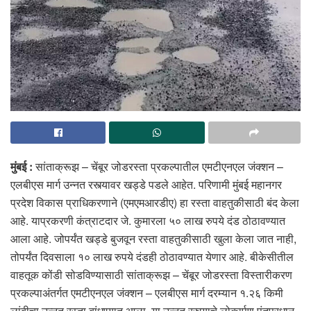
मुंबई :
सांताक्रूझ – चेंबूर जोडरस्ता प्रकल्पातील एमटीएनएल जंक्शन –
एलबीएस मार्ग उन्नत रस्त्यावर खड्डे पडले आहेत. परिणामी मुंबई महानगर
प्रदेश विकास प्राधिकरणाने (एमएमआरडीए) हा रस्ता वाहतुकीसाठी बंद केला
आहे. याप्रकरणी कंत्राटदार जे. कुमारला ५० लाख रुपये दंड ठोठावण्यात
आला आहे. जोपर्यंत खड्डे बुजवून रस्ता वाहतुकीसाठी खुला केला जात नाही,
तोपर्यंत दिवसाला १० लाख रुपये दंडही ठोठावण्यात येणार आहे. बीकेसीतील
वाहतूक कोंडी सोडविण्यासाठी सांताक्रूझ – चेंबूर जोडरस्ता विस्तारीकरण
प्रकल्पाअंतर्गत एमटीएनएल जंक्शन – एलबीएस मार्ग दरम्यान १.२६ किमी
लांबीचा उन्नत रस्ता बांधण्यात आला. या उन्नत रस्त्याचे लोकार्पण पंतप्रधान