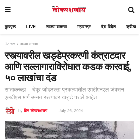
मुखपृष्ठ
LIVE
ताज्या बातम्या
महाराष्ट्र
देश-विदेश
क्रीडा
Home
ताज्या बातम्या
रस्त्यावरील खड्डेप्रकरणी कंत्राटदार
आणि सल्लागाराविरोधात कडक कारवाई,
५० लाखांचा दंड
सांताक्रूझ – चेंबूर जोडरस्ता प्रकल्पातील एमटीएनएल जंक्शन –
एलबीएस मार्ग उन्नत रस्त्यावर खड्डे पडले आहेत.
by
टिम लोकरक्षणाय
July 26, 2024