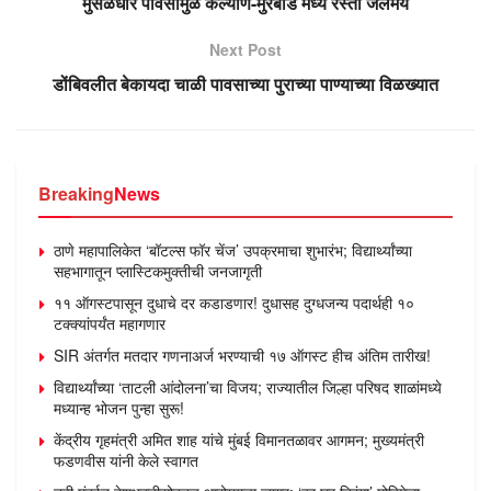
मुसळधार पावसामुळे कल्याण-मुरबाड मध्ये रस्ता जलमय
Next Post
डोंबिवलीत बेकायदा चाळी पावसाच्या पुराच्या पाण्याच्या विळख्यात
Breaking
News
ठाणे महापालिकेत ‘बॉटल्स फॉर चेंज’ उपक्रमाचा शुभारंभ; विद्यार्थ्यांच्या
सहभागातून प्लास्टिकमुक्तीची जनजागृती
११ ऑगस्टपासून दुधाचे दर कडाडणार! दुधासह दुग्धजन्य पदार्थही १०
टक्क्यांपर्यंत महागणार
SIR अंतर्गत मतदार गणनाअर्ज भरण्याची १७ ऑगस्ट हीच अंतिम तारीख!
विद्यार्थ्यांच्या ‘ताटली आंदोलना’चा विजय; राज्यातील जिल्हा परिषद शाळांमध्ये
मध्यान्ह भोजन पुन्हा सुरू!
केंद्रीय गृहमंत्री अमित शाह यांचे मुंबई विमानतळावर आगमन; मुख्यमंत्री
फडणवीस यांनी केले स्वागत