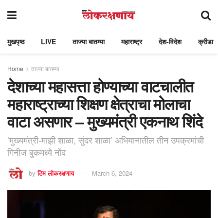
मुखपृष्ठ
LIVE
ताज्या बातम्या
महाराष्ट्र
देश-विदेश
क्रीडा
Home
ताज्या बातम्या
देशाच्या महासत्ता होण्याच्या वाटचालीत
महाराष्ट्राच्या शिक्षण क्षेत्राचा मोलाचा
वाटा असणार – मुख्यमंत्री एकनाथ शिंदे
‘मुख्यमंत्री-माझी शाळा, सुंदर शाळा’ अभियानातील तीन उपक्रमांची
गिनीज बुकमध्ये नोंद
by
टिम लोकरक्षणाय
March 6, 2024