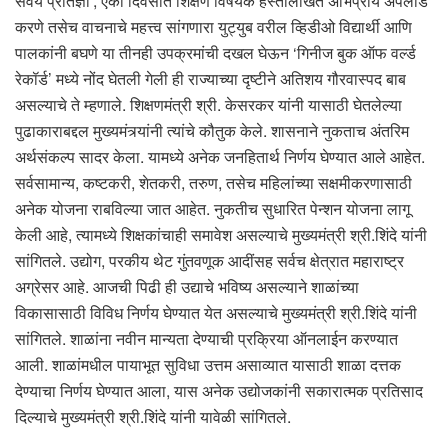
सवय प्रतिज्ञा’, एका दिवसात शिक्षण विषयक हस्तलिखित अभिप्राय अपलोड
करणे तसेच वाचनाचे महत्त्व सांगणारा युट्युब वरील व्हिडीओ विद्यार्थी आणि
पालकांनी बघणे या तीनही उपक्रमांची दखल घेऊन ‘गिनीज बुक ऑफ वर्ल्ड
रेकॉर्ड’ मध्ये नोंद घेतली गेली ही राज्याच्या दृष्टीने अतिशय गौरवास्पद बाब
असल्याचे ते म्हणाले. शिक्षणमंत्री श्री. केसरकर यांनी यासाठी घेतलेल्या
पुढाकाराबद्दल मुख्यमंत्र्यांनी त्यांचे कौतुक केले. शासनाने नुकताच अंतरिम
अर्थसंकल्प सादर केला. यामध्ये अनेक जनहितार्थ निर्णय घेण्यात आले आहेत.
सर्वसामान्य, कष्टकरी, शेतकरी, तरुण, तसेच महिलांच्या सक्षमीकरणासाठी
अनेक योजना राबविल्या जात आहेत. नुकतीच सुधारित पेन्शन योजना लागू
केली आहे, त्यामध्ये शिक्षकांचाही समावेश असल्याचे मुख्यमंत्री श्री.शिंदे यांनी
सांगितले. उद्योग, परकीय थेट गुंतवणूक आदींसह सर्वच क्षेत्रात महाराष्ट्र
अग्रेसर आहे. आजची पिढी ही उद्याचे भविष्य असल्याने शाळांच्या
विकासासाठी विविध निर्णय घेण्यात येत असल्याचे मुख्यमंत्री श्री.शिंदे यांनी
सांगितले. शाळांना नवीन मान्यता देण्याची प्रक्रिया ऑनलाईन करण्यात
आली. शाळांमधील पायाभूत सुविधा उत्तम असाव्यात यासाठी शाळा दत्तक
देण्याचा निर्णय घेण्यात आला, यास अनेक उद्योजकांनी सकारात्मक प्रतिसाद
दिल्याचे मुख्यमंत्री श्री.शिंदे यांनी यावेळी सांगितले.