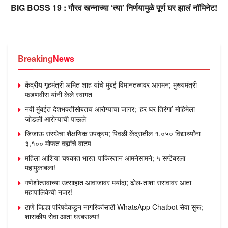
BIG BOSS 19 : गौरव खन्नाच्या ‘त्या’ निर्णयामुळे पूर्ण घर झालं नॉमिनेट!
Breaking
News
केंद्रीय गृहमंत्री अमित शाह यांचे मुंबई विमानतळावर आगमन; मुख्यमंत्री
फडणवीस यांनी केले स्वागत
नवी मुंबईत देशभक्तीसोबतच आरोग्याचा जागर; ‘हर घर तिरंगा’ मोहिमेला
जोडली आरोग्याची पाऊले
जिजाऊ संस्थेचा शैक्षणिक उपक्रम; पिवळी केंद्रातील १,०५० विद्यार्थ्यांना
३,१०० मोफत वह्यांचे वाटप
महिला आशिया चषकात भारत-पाकिस्तान आमनेसामने; ५ सप्टेंबरला
महामुकाबला!
गणेशोत्सवाच्या उत्साहात आवाजावर मर्यादा; ढोल-ताशा सरावावर आता
महापालिकेची नजर!
ठाणे जिल्हा परिषदेकडून नागरिकांसाठी WhatsApp Chatbot सेवा सुरू;
शासकीय सेवा आता घरबसल्या!