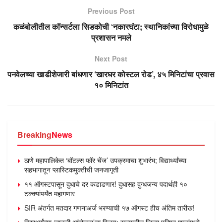
Previous Post
कळंबोलीतील कॉन्सर्टला सिडकोची ‘नकारघंटा; स्थानिकांच्या विरोधामुळे
प्रशासन नमले
Next Post
पनवेलच्या खाडीशेजारी बांधणार ‘खारघर कोस्टल रोड’, ४५ मिनिटांचा प्रवास
१० मिनिटांत
Breaking
News
ठाणे महापालिकेत ‘बॉटल्स फॉर चेंज’ उपक्रमाचा शुभारंभ; विद्यार्थ्यांच्या
सहभागातून प्लास्टिकमुक्तीची जनजागृती
११ ऑगस्टपासून दुधाचे दर कडाडणार! दुधासह दुग्धजन्य पदार्थही १०
टक्क्यांपर्यंत महागणार
SIR अंतर्गत मतदार गणनाअर्ज भरण्याची १७ ऑगस्ट हीच अंतिम तारीख!
विद्यार्थ्यांच्या ‘ताटली आंदोलना’चा विजय; राज्यातील जिल्हा परिषद शाळांमध्ये