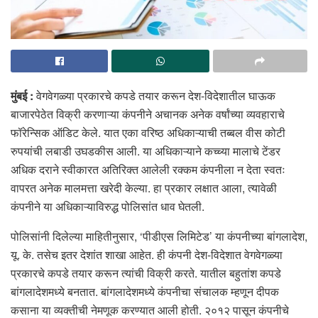
मुंबई :
वेगवेगळ्या प्रकारचे कपडे तयार करून देश-विदेशातील घाऊक
बाजारपेठेत विक्री करणाऱ्या कंपनीने अचानक अनेक वर्षांच्या व्यवहाराचे
फॉरेन्सिक ऑडिट केले. यात एका वरिष्ठ अधिकाऱ्याची तब्बल वीस कोटी
रुपयांची लबाडी उघडकीस आली. या अधिकाऱ्याने कच्च्या मालाचे टेंडर
अधिक दराने स्वीकारत अतिरिक्त आलेली रक्कम कंपनीला न देता स्वतः
वापरत अनेक मालमत्ता खरेदी केल्या. हा प्रकार लक्षात आला, त्यावेळी
कंपनीने या अधिकाऱ्याविरुद्ध पोलिसांत धाव घेतली.
पोलिसांनी दिलेल्या माहितीनुसार, ‘पीडीएस लिमिटेड’ या कंपनीच्या बांगलादेश,
यू. के. तसेच इतर देशांत शाखा आहेत. ही कंपनी देश-विदेशात वेगवेगळ्या
प्रकारचे कपडे तयार करून त्यांची विक्री करते. यातील बहुतांश कपडे
बांगलादेशमध्ये बनतात. बांगलादेशमध्ये कंपनीचा संचालक म्हणून दीपक
कसाना या व्यक्तीची नेमणूक करण्यात आली होती. २०१२ पासून कंपनीचे