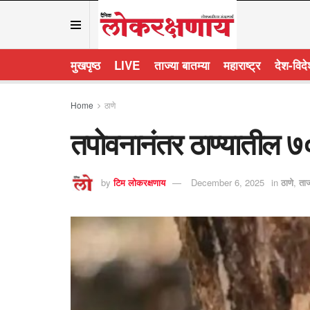
मुखपृष्ठ
LIVE
ताज्या बातम्या
महाराष्ट्र
देश-विद
Home
ठाणे
तपोवनानंतर ठाण्यातील ७००
by
टिम लोकरक्षणाय
December 6, 2025
in
ठाणे
,
ताज