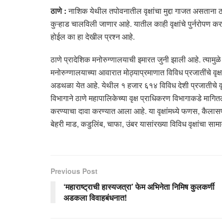
ठाणे
:
नाशिक येथील तपोवनातील वृक्षांचा मुद्दा गाजत असताना ठ
कुऱ्हाड चालविली जाणार आहे. यातील काही वृक्षांचे पुर्नरोपण कर
होईल का हा देखील प्रश्न आहे.
ठाणे प्रादेशिक मनोरुग्णालयाची इमारत जुनी झाली आहे. त्यामु
मनोरुग्णालयाच्या आवारात मोठ्याप्रमाणात विविध प्रजातींचे वृक्ष
अडथळा येत आहे. येथील १ हजार ६१४ विविध देशी प्रजातीचे वृक
विभागाने ठाणे महापालिकेच्या वृक्ष प्राधिकरण विभागाकडे मागितल
करण्याचा दावा करण्यात आला आहे. या वृक्षांमध्ये फणस, कैला
बेहरी माड, कडुलिंब, चाफा, उंबर यासांरख्या विविध वृक्षांचा साम
Previous Post
‘महाराष्ट्राची हास्यजत्रा’ फेम अभिनेता निमिष कुलकर्णी
अडकला विवाहबंधनात!