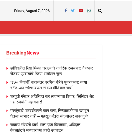
Friday, August 7, 2026
Breaking
News
डोंबिवलीत रिक्षा मिळत नसल्याने नागरिक रस्त्यावर; केळकर
रोडवर प्रवाशांचे ठिय्या आंदोलन सुरू
‘३७० बिर्याणी’ वादानंतर प्रणित मोरेचे पुनरागमन; नव्या
स्टँड-अप स्पेशलवरून सोशल मीडियात चर्चा
घरगुती गॅसवर अतिरिक्त कर लावण्याचा विचार; सिलिंडर थेट
१८ रुपयांनी महागणार!
गरजूंसाठी पारदर्शकपणे काम करा; निष्काळजीपणा खपवून
घेतला जाणार नाही – महसूल मंत्री चंद्रशेखर बावनकुळे
संकल्प संस्थेचे कार्य आता एका क्लिकवर; अधिकृत
वेबसाईटचे मान्यवरांच्या हस्ते उद्घाटन