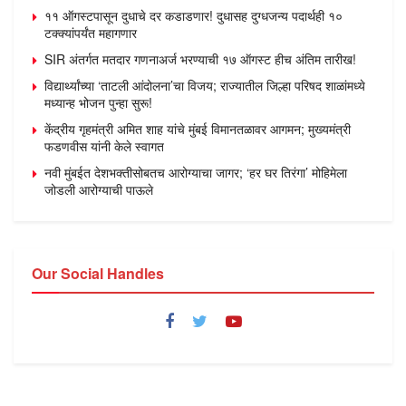
११ ऑगस्टपासून दुधाचे दर कडाडणार! दुधासह दुग्धजन्य पदार्थही १०
टक्क्यांपर्यंत महागणार
SIR अंतर्गत मतदार गणनाअर्ज भरण्याची १७ ऑगस्ट हीच अंतिम तारीख!
विद्यार्थ्यांच्या ‘ताटली आंदोलना’चा विजय; राज्यातील जिल्हा परिषद शाळांमध्ये
मध्यान्ह भोजन पुन्हा सुरू!
केंद्रीय गृहमंत्री अमित शाह यांचे मुंबई विमानतळावर आगमन; मुख्यमंत्री
फडणवीस यांनी केले स्वागत
नवी मुंबईत देशभक्तीसोबतच आरोग्याचा जागर; ‘हर घर तिरंगा’ मोहिमेला
जोडली आरोग्याची पाऊले
Our Social Handles