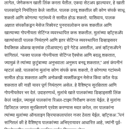
लागेल, जेणेकरून खाती लिंक करता येतील. एकदा सेटअप झाल्यावर, हे खाती
पालकांद्वारे नियंत्रित केले जातील. पालक ठरवू शकतील की कोण संपर्क साधू
शकतो आणि कोणत्या गटांमध्ये ते सामील होऊ शकतो. याशिवाय, पालक
अज्ञात संपर्कांकडून मेसेज रिक्वेस्ट पुनरावलोकन करू शकतील आणि
खात्याच्या गोपनीयता सेटिंग्ज व्यवस्थापित करू शकतील. मुलांच्या व्हॉट्सअ‍ॅप
खात्यांसाठी पालक नियंत्रणे आणि इतर सेटिंग्ज व्यवस्थापित डिव्हाइसवर
वैयक्तिक ओळख क्रमांक (पीआयएन) द्वारे गेटेड असतील, असं व्हॉट्सअ‍ॅपने
सांगितलं. “फक्त पालक गोपनीयता सेटिंग्ज ऍक्सेस आणि बदलू शकतात,
ज्यामुळं ते त्यांच्या कुटुंबाच्या अनुभवाला अनुरूप बनवू शकतात,” असं कंपनीनं
म्हटलं आहे. पालकांना मुलांना कोण संपर्क करू शकतो, ते कोणत्या गटांमध्ये
सामील होऊ शकतात आणि अनोळखी व्यक्तींकडून मेसेज किंवा कॉल येऊ
शकतात की नाही यावर पूर्ण नियंत्रण असेल. हे वैशिष्ट्य सुरक्षितता आणि
गोपनीयतेवर भर देतं. उदाहरणार्थ, मुलांचे खाते पालकांच्या डिव्हाइसशी लिंक
केलं जाईल, ज्यामुळं पालकांना रिअल-टाइम निरीक्षण करता येईल. हे मुलांना
डिजिटल जगात सुरक्षितपणे प्रवेश करण्यास मदत करेल, तर पालकांना
त्यांच्या मुलांच्या ऑनलाइन क्रियाकलापांवर नजर ठेवता येईल. व्हॉट्सअॅपनं
सांगितलं की हे वैशिष्ट्य पालकांच्या अभिप्रायावर आधारित आहे, ज्यांनी पूर्व-