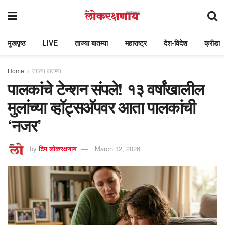
मुखपृष्ठ
LIVE
ताज्या बातम्या
महाराष्ट्र
देश-विदेश
क्रीडा
Home
ताज्या बातम्या
पालकांचे टेन्शन संपले! १३ वर्षांखालील
मुलांच्या व्हॉट्सअ‍ॅपवर आता पालकांची
‘नजर’
by
टिम लोकरक्षणाय
March 12, 2026