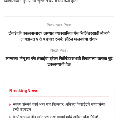
किशोरवयीन मुलांसाठी सुरक्षित पर्याय निवडला होता.
Previous Post
टंचाई की काळाबाजार? ठाण्यात व्यावसायिक गॅस सिलिंडरसाठी मोजावे
लागतायत ४ ते ५ हजार रुपये; हॉटेल मालकांचा संताप
Next Post
लग्नाच्या ‘मेनू’ला गॅस टंचाईचा ब्रेक! सिलिंडरअभावी विवाहाच्या तारखा पुढे
ढकलण्याची वेळ
Breaking
News
संकल्प संस्थेचे कार्य आता एका क्लिकवर; अधिकृत वेबसाईटचे मान्यवरांच्या
हस्ते उद्घाटन
मेट्रो प्रकल्प तीन वर्षांत पूर्ण करा; मुख्यमंत्र्यांचे अधिकाऱ्यांना निर्देश!