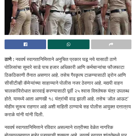
ठाणे :
नववर्ष स्वागतानिमित्ताने अनुचित प्रकार घडू नये यासाठी ठाणे
पोलिसांचा सुमारे साडे पाच हजार अधिकारी आणि कर्मचाऱ्यांचा फौजफाटा
ठिकठिकाणी तैनात असणार आहे. तसेच गैरकृत्य टाळण्यासाठी ड्रोन आणि
सीसीटीव्ही कॅमेऱ्यांच्या साहाय्याने पोलीस नजर ठेवणार आहे. मद्यपी वाहन
चालकांविरोधात कारवाई करण्यासाठी पूर्वी २५ श्वास विश्लेषक यंत्र उपलब्ध
होते. यामध्ये आता आणखी १८ यंत्रांची वाढ झाली आहे. तसेच ‘ऑल आऊट’
मोहीम सुरूच राहणार आहे अशी माहिती ठाण्याचे सह पोलीस आयुक्त दत्तात्रय
कराळे यांनी यांनी दिली.
नववर्ष स्वागतानिमित्ताने रविवार असल्याने रात्रीच्या वेळेत नागरिक
मोठ्याप्रमाणात बाहेर पडण्याची शक्यता आहे. नववर्ष स्वागत शांततेमध्ये पार