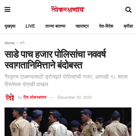
मुखपृष्ठ
LIVE
ताज्या बातम्या
महाराष्ट्र
देश-विदेश
क्रीडा
Home
ठाणे
साडे पाच हजार पोलिसांचा नववर्ष
स्वागतानिमित्ताने बंदोबस्त
गैरकृत्य टाळण्यासाठी ड्रोनद्वारे पोलिसांची नजर, आणखी १८ श्वास
विश्लेषक यंंत्रही दाखल
by
टिम लोकरक्षणाय
December 30, 2023