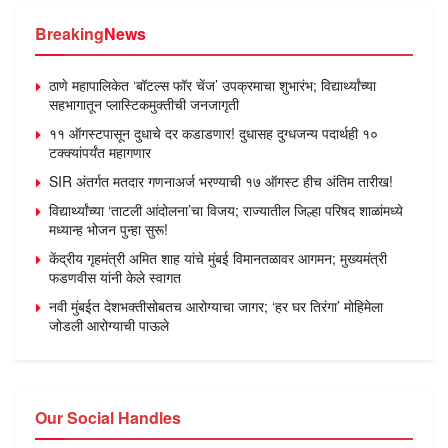
Breaking
News
ठाणे महापालिकेत ‘बॉटल्स फॉर चेंज’ उपक्रमाचा शुभारंभ; विद्यार्थ्यांच्या
सहभागातून प्लास्टिकमुक्तीची जनजागृती
११ ऑगस्टपासून दुधाचे दर कडाडणार! दुधासह दुग्धजन्य पदार्थही १०
टक्क्यांपर्यंत महागणार
SIR अंतर्गत मतदार गणनाअर्ज भरण्याची १७ ऑगस्ट हीच अंतिम तारीख!
विद्यार्थ्यांच्या ‘ताटली आंदोलना’चा विजय; राज्यातील जिल्हा परिषद शाळांमध्ये
मध्यान्ह भोजन पुन्हा सुरू!
केंद्रीय गृहमंत्री अमित शाह यांचे मुंबई विमानतळावर आगमन; मुख्यमंत्री
फडणवीस यांनी केले स्वागत
नवी मुंबईत देशभक्तीसोबतच आरोग्याचा जागर; ‘हर घर तिरंगा’ मोहिमेला
जोडली आरोग्याची पाऊले
Our Social Handles