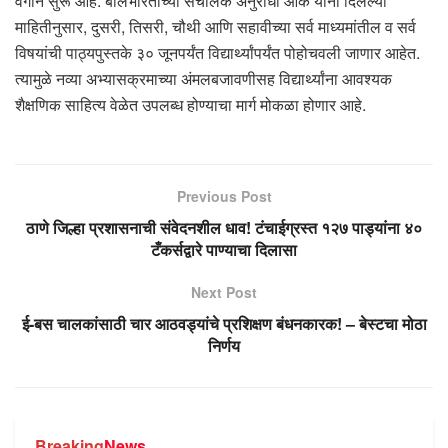
वेगाने सुरू आहे. बालभारतीच्या संचालक अनुराधा ओक यांनी दिलेल्या
माहितीनुसार, दुसरी, तिसरी, चौथी आणि सहावीच्या सर्व माध्यमांतील व सर्व
विषयांची पाठ्यपुस्तके ३० जूनपर्यंत विद्यार्थ्यांपर्यंत पोहोचवली जाणार आहेत.
त्यामुळे नव्या अभ्यासक्रमाच्या अंमलबजावणीसह विद्यार्थ्यांना आवश्यक
शैक्षणिक साहित्य वेळेत उपलब्ध होण्याचा मार्ग मोकळा होणार आहे.
Previous Post
ठाणे जिल्हा प्रशासनाची संवेदनशील धाव! टंचाईग्रस्त १२७ पाड्यांना ४०
टँकर्सद्वारे पाण्याचा दिलासा
Next Post
ई-बस चालकांसाठी चार आठवड्यांचे प्रशिक्षण बंधनकारक! – बेस्टचा मोठा
निर्णय
Breaking
News