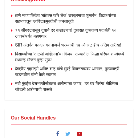
ठाणे महापालिकेत ‘बॉटल्स फॉर चेंज’ उपक्रमाचा शुभारंभ; विद्यार्थ्यांच्या
सहभागातून प्लास्टिकमुक्तीची जनजागृती
११ ऑगस्टपासून दुधाचे दर कडाडणार! दुधासह दुग्धजन्य पदार्थही १०
टक्क्यांपर्यंत महागणार
SIR अंतर्गत मतदार गणनाअर्ज भरण्याची १७ ऑगस्ट हीच अंतिम तारीख!
विद्यार्थ्यांच्या ‘ताटली आंदोलना’चा विजय; राज्यातील जिल्हा परिषद शाळांमध्ये
मध्यान्ह भोजन पुन्हा सुरू!
केंद्रीय गृहमंत्री अमित शाह यांचे मुंबई विमानतळावर आगमन; मुख्यमंत्री
फडणवीस यांनी केले स्वागत
नवी मुंबईत देशभक्तीसोबतच आरोग्याचा जागर; ‘हर घर तिरंगा’ मोहिमेला
जोडली आरोग्याची पाऊले
Our Social Handles