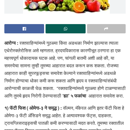
आरोग्य :
रक्तवाहिन्यांमध्ये गुठळ्या किंवा अडथळा निर्माण झाल्यास त्याला
एथेरोस्क्लेरोसिस असे म्हणतात. ह्रदयविकारास कारणीभूत ठरणारा हा एक
महत्त्वपूर्ण धोकादायक घटक आहे. पण, चांगली बातमी अशी आहे की, या
समस्येचा सामना तुम्ही तुमच्या आहारात बदल करून करू शकता. रोजच्या
आहारात काही सुपरफूड्सचा समावेश केल्याने रक्तवाहिन्यांमध्ये अडथळे
निर्माण होण्याचा धोका कमी करू शकता आणि हृदय व रक्तवाहिन्यांसंबंधी
आरोग्याची काळजी घेऊ शकता. “रक्तवाहिन्यांमध्ये गुठळ्या होणे टाळण्यासाठी
आणि तुमचे हृदय निरोगी ठेवण्यासाठी
‘ह्या’ ५ फळांचा
आहारात समावेश करा.
१) फॅटी फिश ( ओमेगा-३ ने समृद्ध ) :
सॅल्मन, मॅकेरल आणि इतर फॅटी फिश हे
ओमेगा-३ फॅटी ॲसिडने समृद्ध आहेत. हे अत्यावश्यक फॅट्स, दाहकता,
ट्रायग्लिसराइड्सची पातळी कमी करण्यासाठी मदत करते. तुमच्या रक्तातील