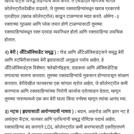
खराब फॅट्स विरुद्ध लढण्याचे काम करते. ते एचडीएल म्हणजेच चांगले
कोलेस्ट्रॉलदेखील वाढवते, जे तुमच्या रक्तवाहिन्यांमधून खराब प्रकारचे
एलडीएल (खराब कोलेस्ट्रॉल) काढून टाकण्यास मदत करते. ओमेगा -३
रक्ताच्या गुठळ्या आणि प्लेक तयार होणे टाळण्यासाठी तुमच्या
रक्तवाहिन्यांमधून रक्त प्रवाह व्यवस्थित होतो आणि रक्तवाहिन्या लवचिक
होतात.
२) बेरी ( अँटिऑक्सिडेंट समृद्ध ) :
गोड आणि अँटिऑक्सिडंट्सने समृद्ध बेरी
आणि स्टॉबेरीसारख्या बेरी हृदयासाठी अनुकूल पर्याय आहेत. हे
अँटिऑक्सिडंट्स विशेषत: फ्लेव्होनॉइड्स, दाहकता आणि ऑक्सिडेटिव्ह
तणावाचा सामना करतात. तुमच्या रक्तवाहिन्यांचे नुकसान होण्यापासून संरक्षण
करतात. बेरीदेखील फायबरचा एक चांगला स्रोत आहेत, जे कोलेस्ट्रॉल कमी
करण्यास आणि रक्तवाहिन्यांच्या निरोगी कार्यास प्रोत्साहन देतात, म्हणून
तुमच्या नाश्त्यामध्ये एक कप बेरी घाला किंवा स्नॅक्स म्हणून त्यांचा आनंद घ्या.
३) नट्स ( हृदयासाठी आरोग्यदायी नाश्ता ) :
बदाम, अक्रोड आणि इतर नट हे
असंतृप्त फॅट्स, फायबर आणि प्रथिनांनी समृद्ध पौष्टिक पदार्थ आहेत.
रक्तवाहिन्या बंद करणारे LDL कोलेस्ट्रॉल कमी करण्यासाठी एकत्रितपणे