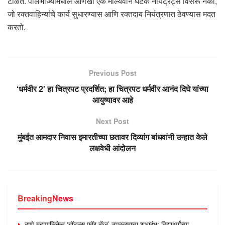
टाळते. पालेभाज्यांमधील आणखी एक मौल्यवान घटक नायट्रेट्स विसरू नका,
जो रक्तवाहिन्यांचे कार्य सुधारण्यास आणि रक्तदाब नियंत्रणात ठेवण्यास मदत
करतो.
Previous Post
‘धर्मवीर 2’ हा चित्रपट प्रदर्शित; हा चित्रपट धर्मवीर आनंद दिघे यांच्या
आयुष्यावर आहे
Next Post
मुंबईत आमदार निवास इमारतीच्या छतावर दिव्यांग बांधवांनी उन्हात केले
लक्षवेधी आंदोलन
Breaking
News
ठाणे महापालिकेत ‘बॉटल्स फॉर चेंज’ उपक्रमाचा शुभारंभ; विद्यार्थ्यांच्या