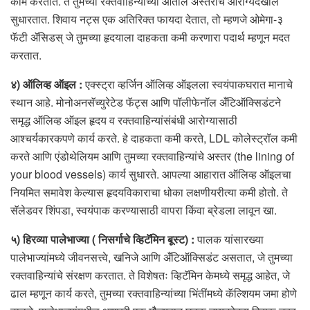
काम करतात. ते तुमच्या रक्तवाहिन्यांच्या आतील अस्तरांचे आरोग्यदेखील
सुधारतात. शिवाय नट्स एक अतिरिक्त फायदा देतात, तो म्हणजे ओमेगा-३
फॅटी ॲसिडस् जे तुमच्या हृदयाला दाहकता कमी करणारा पदार्थ म्हणून मदत
करतात.
४) ऑलिव्ह ऑइल :
एक्स्ट्रा व्हर्जिन ऑलिव्ह ऑइलला स्वयंपाकघरात मानाचे
स्थान आहे. मोनोअनसॅच्युरेटेड फॅट्स आणि पॉलीफेनॉल अँटिऑक्सिडंटने
समृद्ध ऑलिव्ह ऑइल हृदय व रक्तवाहिन्यांसंबंधी आरोग्यासाठी
आश्चर्यकारकपणे कार्य करते. हे दाहकता कमी करते, LDL कोलेस्ट्रॉल कमी
करते आणि एंडोथेलियम आणि तुमच्या रक्तवाहिन्यांचे अस्तर (the lining of
your blood vessels) कार्य सुधारते. आपल्या आहारात ऑलिव्ह ऑइलचा
नियमित समावेश केल्यास हृदयविकाराचा धोका लक्षणीयरीत्या कमी होतो. ते
सॅलेडवर शिंपडा, स्वयंपाक करण्यासाठी वापरा किंवा ब्रेडला लावून खा.
५) हिरव्या पालेभाज्या ( निसर्गाचे व्हिटॅमिन बूस्ट) :
पालक यांसारख्या
पालेभाज्यांमध्ये जीवनसत्त्वे, खनिजे आणि अँटिऑक्सिडंट असतात, जे तुमच्या
रक्तवाहिन्यांचे संरक्षण करतात. ते विशेषतः व्हिटॅमिन केमध्ये समृद्ध आहेत, जे
ढाल म्हणून कार्य करते, तुमच्या रक्तवाहिन्यांच्या भिंतींमध्ये कॅल्शियम जमा होणे