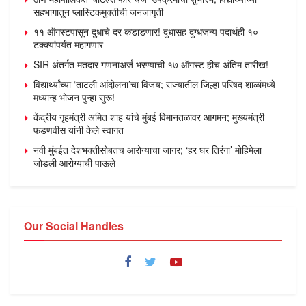
सहभागातून प्लास्टिकमुक्तीची जनजागृती
११ ऑगस्टपासून दुधाचे दर कडाडणार! दुधासह दुग्धजन्य पदार्थही १०
टक्क्यांपर्यंत महागणार
SIR अंतर्गत मतदार गणनाअर्ज भरण्याची १७ ऑगस्ट हीच अंतिम तारीख!
विद्यार्थ्यांच्या ‘ताटली आंदोलना’चा विजय; राज्यातील जिल्हा परिषद शाळांमध्ये
मध्यान्ह भोजन पुन्हा सुरू!
केंद्रीय गृहमंत्री अमित शाह यांचे मुंबई विमानतळावर आगमन; मुख्यमंत्री
फडणवीस यांनी केले स्वागत
नवी मुंबईत देशभक्तीसोबतच आरोग्याचा जागर; ‘हर घर तिरंगा’ मोहिमेला
जोडली आरोग्याची पाऊले
Our Social Handles