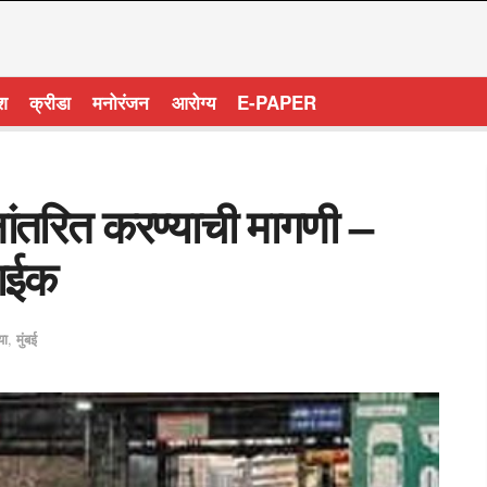
ेश
क्रीडा
मनोरंजन
आरोग्य
E-PAPER
ंतरित करण्याची मागणी –
नाईक
या
,
मुंबई