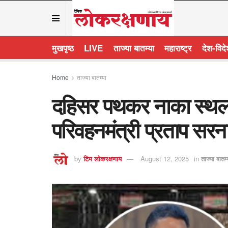
मुखपृष्ठ
LIVE
ताज्या बातम्या
महाराष्ट्र
देश-विद
Home
ताज्या बातम्या
दहिसर पथकर नाका स्थला
परिवहनमंत्री प्रताप सर
by
टिम लोकरक्षणाय
August 12, 2025
in
ताज्या बातम्