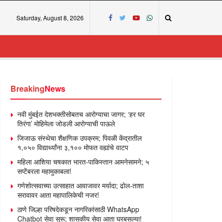
Saturday, August 8, 2026
Breaking
News
नवी मुंबईत देशभक्तीसोबतच आरोग्याचा जागर; ‘हर घर
तिरंगा’ मोहिमेला जोडली आरोग्याची पाऊले
जिजाऊ संस्थेचा शैक्षणिक उपक्रम; पिवळी केंद्रातील
१,०५० विद्यार्थ्यांना ३,१०० मोफत वह्यांचे वाटप
महिला आशिया चषकात भारत-पाकिस्तान आमनेसामने; ५
सप्टेंबरला महामुकाबला!
गणेशोत्सवाच्या उत्साहात आवाजावर मर्यादा; ढोल-ताशा
सरावावर आता महापालिकेची नजर!
ठाणे जिल्हा परिषदेकडून नागरिकांसाठी WhatsApp
Chatbot सेवा सुरू; शासकीय सेवा आता घरबसल्या!