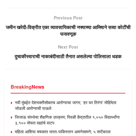
Previous Post
जमीन खरेदी-विक्रीत एका व्यावसायिकाची नफ्याच्या आमिषाने सव्वा कोटींची
फसवणूक
Next Post
दुचाकीस्वाराची नाकाबंदीसाठी तैनात असलेल्या पोलिसाला धडक
Breaking
News
नवी मुंबईत देशभक्तीसोबतच आरोग्याचा जागर; ‘हर घर तिरंगा’ मोहिमेला
जोडली आरोग्याची पाऊले
जिजाऊ संस्थेचा शैक्षणिक उपक्रम; पिवळी केंद्रातील १,०५० विद्यार्थ्यांना
३,१०० मोफत वह्यांचे वाटप
महिला आशिया चषकात भारत-पाकिस्तान आमनेसामने; ५ सप्टेंबरला