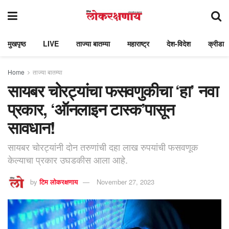
मुखपृष्ठ
LIVE
ताज्या बातम्या
महाराष्ट्र
देश-विदेश
क्रीडा
Home
ताज्या बातम्या
सायबर चोरट्यांचा फसवणुकीचा ‘हा’ नवा
प्रकार, ‘ऑनलाइन टास्क’पासून
सावधान!
सायबर चोरट्यांनी दोन तरुणांची दहा लाख रुपयांची फसवणूक
केल्याचा प्रकार उघडकीस आला आहे.
by
टिम लोकरक्षणाय
November 27, 2023