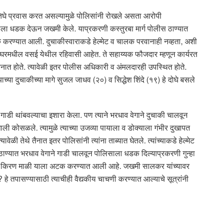
 तिघे प्रवास करत असल्यामुळे पोलिसांनी रोखले असता आरोपी
ाला धडक देऊन जखमी केले. याप्रकरणी कस्तुरबा मार्ग पोलीस ठाण्यात
करण्यात आली. दुचाकीस्वाराकडे हेल्मेट व चालक परवानाही नव्हता, अशी
लघरमधील वसई येथील रहिवासी आहेत. ते सहाय्यक फौजदार म्हणून कार्यरत
तैनात होते. त्यावेळी इतर पोलीस अधिकारी व अंमलदारही उपस्थित होते.
च्या दुचाकीच्या मागे सुजल जाधव (२०) व सिद्धेश शिंदे (१९) हे दोघे बसले
डी थांबवल्याचा इशारा केला. पण त्याने भरधाव वेगाने दुचाकी चालवून
 कोसळले. त्यामुळे त्याच्या उजव्या पायाला व डोक्याला गंभीर दुखापत
ेळी तेथे तैनात इतर पोलिसांनी त्यांना ताब्यात घेतले. त्यांच्याकडे हेल्मेट
ठाण्यात भरधाव वेगाने गाडी चालवून पोलिसाला धडक दिल्याप्रकरणी गुन्हा
 किरण माळी याला अटक करण्यात आली आहे. जखमी सालकर यांच्यावर
हे तपासण्यासाठी त्याचीही वैद्यकीय चाचणी करण्यात आल्याचे सूत्रांनी