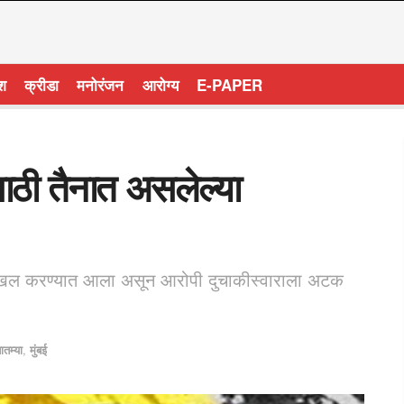
ेश
क्रीडा
मनोरंजन
आरोग्य
E-PAPER
साठी तैनात असलेल्या
हा दाखल करण्यात आला असून आरोपी दुचाकीस्वाराला अटक
ातम्या
,
मुंबई