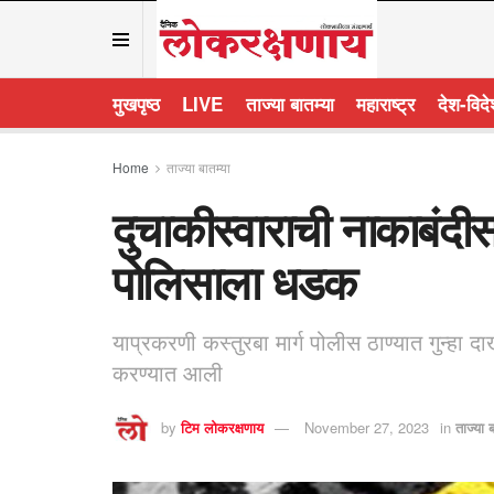
मुखपृष्ठ
LIVE
ताज्या बातम्या
महाराष्ट्र
देश-विद
Home
ताज्या बातम्या
दुचाकीस्वाराची नाकाबंदी
पोलिसाला धडक
याप्रकरणी कस्तुरबा मार्ग पोलीस ठाण्यात गुन्
करण्यात आली
by
टिम लोकरक्षणाय
November 27, 2023
in
ताज्या ब