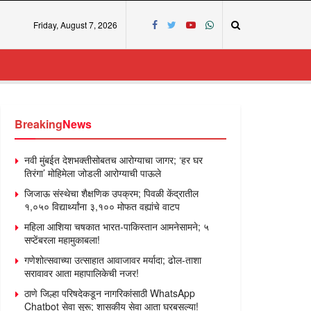
Friday, August 7, 2026
Breaking
News
नवी मुंबईत देशभक्तीसोबतच आरोग्याचा जागर; ‘हर घर
तिरंगा’ मोहिमेला जोडली आरोग्याची पाऊले
जिजाऊ संस्थेचा शैक्षणिक उपक्रम; पिवळी केंद्रातील
१,०५० विद्यार्थ्यांना ३,१०० मोफत वह्यांचे वाटप
महिला आशिया चषकात भारत-पाकिस्तान आमनेसामने; ५
सप्टेंबरला महामुकाबला!
गणेशोत्सवाच्या उत्साहात आवाजावर मर्यादा; ढोल-ताशा
सरावावर आता महापालिकेची नजर!
ठाणे जिल्हा परिषदेकडून नागरिकांसाठी WhatsApp
Chatbot सेवा सुरू; शासकीय सेवा आता घरबसल्या!