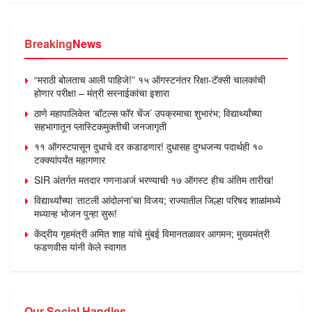
Breaking
News
“मराठी बोलताच आली पाहिजे!” १५ ऑगस्टनंतर रिक्षा-टॅक्सी चालकांची
होणार परीक्षा – मंत्री सरनाईकांचा इशारा
ठाणे महापालिकेत ‘बॉटल्स फॉर चेंज’ उपक्रमाचा शुभारंभ; विद्यार्थ्यांच्या
सहभागातून प्लास्टिकमुक्तीची जनजागृती
११ ऑगस्टपासून दुधाचे दर कडाडणार! दुधासह दुग्धजन्य पदार्थही १०
टक्क्यांपर्यंत महागणार
SIR अंतर्गत मतदार गणनाअर्ज भरण्याची १७ ऑगस्ट हीच अंतिम तारीख!
विद्यार्थ्यांच्या ‘ताटली आंदोलना’चा विजय; राज्यातील जिल्हा परिषद शाळांमध्ये
मध्यान्ह भोजन पुन्हा सुरू!
केंद्रीय गृहमंत्री अमित शाह यांचे मुंबई विमानतळावर आगमन; मुख्यमंत्री
फडणवीस यांनी केले स्वागत
Our Social Handles