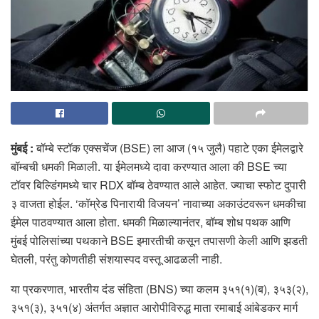
मुंबई :
बॉम्बे स्टॉक एक्सचेंज (BSE) ला आज (१५ जुलै) पहाटे एका ईमेलद्वारे
बॉम्बची धमकी मिळाली. या ईमेलमध्ये दावा करण्यात आला की BSE च्या
टॉवर बिल्डिंगमध्ये चार RDX बॉम्ब ठेवण्यात आले आहेत. ज्याचा स्फोट दुपारी
३ वाजता होईल. ‘कॉम्रेड पिनारायी विजयन’ नावाच्या अकाउंटवरून धमकीचा
ईमेल पाठवण्यात आला होता. धमकी मिळाल्यानंतर, बॉम्ब शोध पथक आणि
मुंबई पोलिसांच्या पथकाने BSE इमारतीची कसून तपासणी केली आणि झडती
घेतली, परंतु कोणतीही संशयास्पद वस्तू आढळली नाही.
या प्रकरणात, भारतीय दंड संहिता (BNS) च्या कलम ३५१(१)(ब), ३५३(२),
३५१(३), ३५१(४) अंतर्गत अज्ञात आरोपीविरुद्ध माता रमाबाई आंबेडकर मार्ग