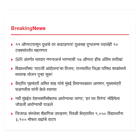
Breaking
News
११ ऑगस्टपासून दुधाचे दर कडाडणार! दुधासह दुग्धजन्य पदार्थही १०
टक्क्यांपर्यंत महागणार
SIR अंतर्गत मतदार गणनाअर्ज भरण्याची १७ ऑगस्ट हीच अंतिम तारीख!
विद्यार्थ्यांच्या ‘ताटली आंदोलना’चा विजय; राज्यातील जिल्हा परिषद शाळांमध्ये
मध्यान्ह भोजन पुन्हा सुरू!
केंद्रीय गृहमंत्री अमित शाह यांचे मुंबई विमानतळावर आगमन; मुख्यमंत्री
फडणवीस यांनी केले स्वागत
नवी मुंबईत देशभक्तीसोबतच आरोग्याचा जागर; ‘हर घर तिरंगा’ मोहिमेला
जोडली आरोग्याची पाऊले
जिजाऊ संस्थेचा शैक्षणिक उपक्रम; पिवळी केंद्रातील १,०५० विद्यार्थ्यांना
३,१०० मोफत वह्यांचे वाटप