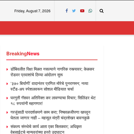
Friday, August 7, 2026
Breaking
News
डोंबिवलीत रिक्षा मिळत नसल्याने नागरिक रस्त्यावर; केळकर
रोडवर प्रवाशांचे ठिय्या आंदोलन सुरू
‘३७० बिर्याणी’ वादानंतर प्रणित मोरेचे पुनरागमन; नव्या
स्टँड-अप स्पेशलवरून सोशल मीडियात चर्चा
घरगुती गॅसवर अतिरिक्त कर लावण्याचा विचार; सिलिंडर थेट
१८ रुपयांनी महागणार!
गरजूंसाठी पारदर्शकपणे काम करा; निष्काळजीपणा खपवून
घेतला जाणार नाही – महसूल मंत्री चंद्रशेखर बावनकुळे
संकल्प संस्थेचे कार्य आता एका क्लिकवर; अधिकृत
वेबसाईटचे मान्यवरांच्या हस्ते उद्घाटन