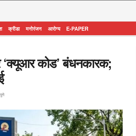
ेश
क्रीडा
मनोरंजन
आरोग्य
E-PAPER
र ‘क्यूआर कोड’ बंधनकारक;
ई
पुणे