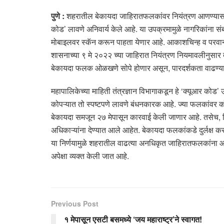
पुणे :
शहरातील बेकायदा जाहिरातफलकांवर नियंत्रण आणण्यासाठी 
कोड’ लावणे अनिवार्य केले आहे. या उपक्रमामुळे नागरिकांना
मोबाइलवर स्कॅन करून पाहता येणार आहे. आकाशचिन्ह व परवाना व
शासनाच्या ९ मे २०२२ च्या जाहिरात नियंत्रण नियमावलीनुसा
बेकायदा फलक ओळखणे सोपे होणार असून, पारदर्शकता वाढण्
महापालिकेच्या माहिती तंत्रज्ञान विभागाकडून हे ‘क्यूआर कोड
कोपऱ्यात तो स्पष्टपणे लावणे बंधनकारक आहे. ज्या फलकांवर क
बेकायदा समजून २७ मेपासून कारवाई केली जाणार आहे. तसेच, नि
अधिकाऱ्यांना देण्यात आले आहेत. बेकायदा फलकांकडे दुर्लक्ष क
या निर्णयामुळे शहरातील वाढत्या अनधिकृत जाहिरातफलकांना
अपेक्षा व्यक्त केली जात आहे.
Previous Post
१ मेपासून एसटी बसमध्ये ‘जय महाराष्ट्र’ने स्वागत!