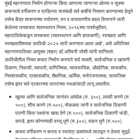
मुंबई महानगरात निर्माण होणाऱ्या किंवा आणल्या जाणाऱ्या ओल्या व सुक्या
कचऱ्याचे वर्गीकरण व प्रक्रिया यासंबंधी सर्व बाबींचे नियमन करण्याच्या हेतूने
तसेच केंद्र शासनाच्या पर्यावरण, वन व वातावरणीय बदल विभागाने जारी
केलेल्या घनकचरा व्यवस्थापन नियम, २०१६च्या पार्श्वभूमीवर,
महापालिकेकडून घनकचरा (व्यवस्थापन आणि हाताळणी), स्वच्छता आणि
स्वच्छताविषयक उपविधी-२०२५ जारी करण्यात आला आहे’, असे अतिरिक्त
महानगरपालिका आयुक्त (शहर) डॉ.अश्विनी जोशी यांनी सांगितले.
उपविधीतील नियम कचरा निर्माण करणारे सर्व व्यक्ती, सार्वजनिक व खासगी
ठिकाण; निवासी, व्यापारी, वाणिज्यिक, व्यावसायिक, औद्योगिक, शासकीय,
निमशासकीय, प्रशासकीय, शैक्षणिक, धार्मिक, मनोरंजनात्मक, सामाजिक
तसेच इतर सर्व प्रकारच्या वापराच्या स्थळांसाठी लागू असतील.
खुल्या आणि सार्वजनिक जागांवर आंघोळ (रु. ३००), लघवी करणे (रु.
५००), शौच करणे (रु.५००), मोकळ्या जागी व सार्वजनिक ठिकाणी
प्राणी किंवा पक्ष्यांना खाद्य देणे (रु.५००), सार्वजनिक ठिकाणी भांडी,
कपडे, इतर कोणत्याही वस्तू धुणे (रु.३००), वाहन धुणे (रु.५००)
कचरा वर्गीकरण न करता व स्वतंत्र डब्यांमध्ये साठवून न ठेवता सुपूर्द