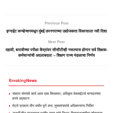
Previous Post
इग्नाईट कन्व्हेन्शनमधून मुंबई उपनगराच्या उद्योजकता विकासाला नवी दिशा
Next Post
दहावी, बारावीच्या परीक्षा केंद्रांवर सीसीटीव्ही नसल्यास होणार सर्व शिक्षक-
कर्मचाऱ्यांची अदलाबदल! – शिक्षण राज्य मंडळाचा निर्णय
Breaking
News
संकल्प संस्थेचे कार्य आता एका क्लिकवर; अधिकृत वेबसाईटचे मान्यवरांच्या
हस्ते उद्घाटन
मेट्रो प्रकल्प तीन वर्षांत पूर्ण करा; मुख्यमंत्र्यांचे अधिकाऱ्यांना निर्देश!
‘गजनी’तील खलनायक प्रदीप रावत यांचे निधन; चित्रपटसृष्टीवर शोककळा