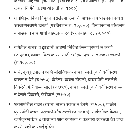
केल्यास पहिल्या गुन्ह्यासाठी (वैयक्तिक रु. २०० आणि मोठ्या प्रमाणात
कचरा निर्मिती करणाऱ्यांसाठी रु. १०००)
अनधिकृत किंवा नियुक्त नसलेल्या ठिकाणी बांधकाम व पाडकाम कचरा
अस्ताव्यस्तपणे टाकणे (प्रतिवाहन रु. २०,०००), विनापरवाना बांधकाम
व पाडकाम कचऱ्याची वाहतूक करणे (प्रतिवाहन रु. २५,०००)
बागेतील कचरा व झाडांची छाटणी निर्दिष्ट केल्याप्रमाणे न करणे
(रु.२००), व्यावसायिक कारणांसाठी / मोठ्या प्रमाणात कचरा जाळणे
(रु.१०,०००)
मासे, कुक्कुटपालन आणि मांसविषयक कचरा स्वतंत्रपणे वर्गीकरण
करून न देणे (रु.७५०), कंटेनर, कचरा टोपली, कचरापेटी नसलेले
विक्रेते, फेरीवाल्यांसाठी (रु.७५०), कचरा स्वतंत्रपणे वर्गीकरण करून
न देणारे विक्रेते, फेरीवाले (रु.७५०)
घरासमोरील गटार (घराचा नाला) स्वच्छ न ठेवणे (रु.५००), पाळीव
प्राण्यांनी कचरा पसरवणे/शौच करणे (रु.१०००), सार्वजनिक मेळावा,
कार्यक्रमानंतर ४ तासांच्या आत स्वच्छता न केल्यास स्वच्छता ठेव जप्त
करणे अशी कारवाई होईल.