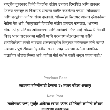
राष्ट्रीय पुरस्कार विजेते दिग्दर्शक संतोष डावखर दिग्दर्शित आणि डावखर
फिल्म्स प्रस्तुत हा चित्रपट आपल्या मातीत रुजलेल्या परंपरा, लोककला
आणि श्रद्धांचा अनोखा संगम दाखवतो. ‘गोंधळ’हा चित्रपट आजच प्रेक्षकांच्या
भेटीस येत आहे. चित्रपटाचे दिग्दर्शक संतोष डावखर म्हणतात, “आमच्या
टीमसाठी ही अतिशय अभिमानाची आणि आनंदाची गोष्ट आहे. गोंधळ सिनेमाची
निवड भारत सरकारच्या माहिती आणि प्रसारण मंत्रालयाच्या वतीने
आयोजिलेल्या इफ्फी सारख्या आंतरराष्ट्रीय चित्रपट महोत्सवात होणे म्हणजे
आमच्या संपूर्ण टीमच्या मेहनतीचा सन्मान आहे. आमच्या कलेला जागतिक
पातळीवर ओळख मिळत आहे, यापेक्षा मोठं बक्षीस काही असूच शकत नाही.”
Previous Post
लाडक्या बहिणींसाठी टेन्शन! २४ हजार महिला अपात्र
Next Post
लाहोरमध्ये जन्म, मुंबईत अखेरचा श्वास! ज्येष्ठ अभिनेत्री कामिनी कौशल
काळाच्या पडद्याआड