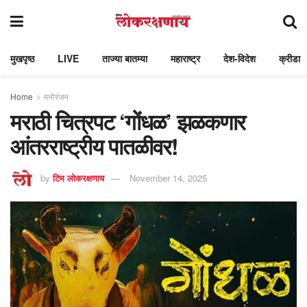
मुखपृष्ठ
LIVE
ताज्या बातम्या
महाराष्ट्र
देश-विदेश
क्रीडा
Home
मनोरंजन
मराठी चित्रपट ‘गोंधळ’ झळकणार
आंतरराष्ट्रीय पातळीवर!
by
टिम लोकरक्षणाय
November 14, 2025