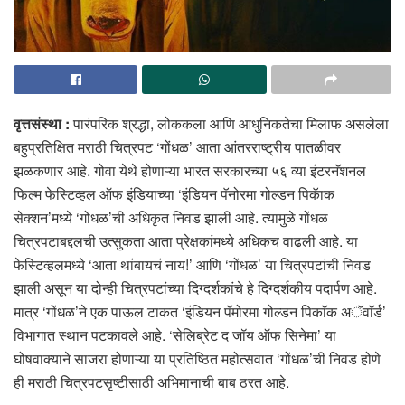
वृत्तसंस्था :
पारंपरिक श्रद्धा, लोककला आणि आधुनिकतेचा मिलाफ असलेला
बहुप्रतिक्षित मराठी चित्रपट ‘गोंधळ’ आता आंतरराष्ट्रीय पातळीवर
झळकणार आहे. गोवा येथे होणाऱ्या भारत सरकारच्या ५६ व्या इंटरनॅशनल
फिल्म फेस्टिव्हल ऑफ इंडियाच्या ‘इंडियन पॅनोरमा गोल्डन पिकॅाक
सेक्शन’मध्ये ‘गोंधळ’ची अधिकृत निवड झाली आहे. त्यामुळे गोंधळ
चित्रपटाबद्दलची उत्सुकता आता प्रेक्षकांमध्ये अधिकच वाढली आहे. या
फेस्टिव्हलमध्ये ‘आता थांबायचं नाय!’ आणि ‘गोंधळ’ या चित्रपटांची निवड
झाली असून या दोन्ही चित्रपटांच्या दिग्दर्शकांचे हे दिग्दर्शकीय पदार्पण आहे.
मात्र ‘गोंधळ’ने एक पाऊल टाकत ‘इंडियन पॅमोरमा गोल्डन पिकाॅक अॅवाॅर्ड’
विभागात स्थान पटकावले आहे. ‘सेलिब्रेट द जॉय ऑफ सिनेमा’ या
घोषवाक्याने साजरा होणाऱ्या या प्रतिष्ठित महोत्सवात ‘गोंधळ’ची निवड होणे
ही मराठी चित्रपटसृष्टीसाठी अभिमानाची बाब ठरत आहे.