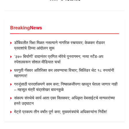
Breaking
News
डोंबिवलीत रिक्षा मिळत नसल्याने नागरिक रस्त्यावर; केळकर रोडवर
प्रवाशांचे ठिय्या आंदोलन सुरू
‘३७० बिर्याणी’ वादानंतर प्रणित मोरेचे पुनरागमन; नव्या स्टँड-अप
स्पेशलवरून सोशल मीडियात चर्चा
घरगुती गॅसवर अतिरिक्त कर लावण्याचा विचार; सिलिंडर थेट १८ रुपयांनी
महागणार!
गरजूंसाठी पारदर्शकपणे काम करा; निष्काळजीपणा खपवून घेतला जाणार नाही
– महसूल मंत्री चंद्रशेखर बावनकुळे
संकल्प संस्थेचे कार्य आता एका क्लिकवर; अधिकृत वेबसाईटचे मान्यवरांच्या
हस्ते उद्घाटन
मेट्रो प्रकल्प तीन वर्षांत पूर्ण करा; मुख्यमंत्र्यांचे अधिकाऱ्यांना निर्देश!