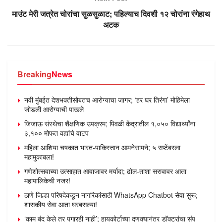
माउंट मेरी जत्रेत चोरांचा सुळसुळाट; पहिल्याच दिवशी १२ चोरांना रंगेहाथ
अटक
Breaking
News
नवी मुंबईत देशभक्तीसोबतच आरोग्याचा जागर; ‘हर घर तिरंगा’ मोहिमेला
जोडली आरोग्याची पाऊले
जिजाऊ संस्थेचा शैक्षणिक उपक्रम; पिवळी केंद्रातील १,०५० विद्यार्थ्यांना
३,१०० मोफत वह्यांचे वाटप
महिला आशिया चषकात भारत-पाकिस्तान आमनेसामने; ५ सप्टेंबरला
महामुकाबला!
गणेशोत्सवाच्या उत्साहात आवाजावर मर्यादा; ढोल-ताशा सरावावर आता
महापालिकेची नजर!
ठाणे जिल्हा परिषदेकडून नागरिकांसाठी WhatsApp Chatbot सेवा सुरू;
शासकीय सेवा आता घरबसल्या!
‘काम बंद केले तर पगारही नाही’; हायकोर्टाच्या दणक्यानंतर डॉक्टरांचा संप