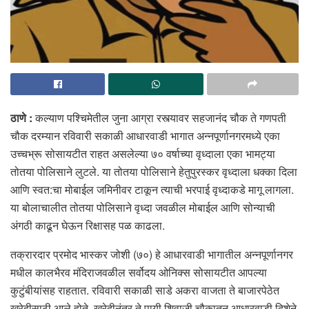
ठाणे :
कल्याण पश्चिमेतील जुना आग्रा रस्त्यावर सहजानंद चौक ते गणपती
चौक दरम्यान रविवारी सकाळी आधारवाडी भागात अन्नपूर्णानगरमध्ये एका
उच्चभ्रू सोसायटीत राहत असलेल्या ७० वर्षाच्या वृध्दाला एका भामट्या
तोतया पोलिसाने लुटले. या तोतया पोलिसाने हेतुपुरस्कर वृध्दाला धक्का दिला
आणि स्वत:चा मोबाईल जमिनीवर टाकून त्याची भरपाई वृध्दाकडे मागू लागला.
या बोलाचालीत तोतया पोलिसाने वृध्दा जवळील मोबाईल आणि सोन्याची
अंगठी काढून घेऊन रिक्षासह पळ काढला.
तक्रारदार प्रमोद भास्कर जोशी (७०) हे आधारवाडी भागातील अन्नपूर्णानगर
मधील कालभैरव मंदिराजवळील सर्वोदय ओनिक्स सोसायटीत आपल्या
कुटुंबीयांसह राहतात. रविवारी सकाळी साडे अकरा वाजता ते बाजारपेठेत
खरेदीसाठी आले होते. खरेदीनंतर ते पायी शिवाजी चौकातून आधारवाडी दिशेने