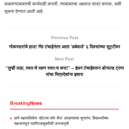
कळवण्याबाबतची कार्यवाही करावी. त्याबाबतचा अहवाल सादर करावा, अशी
सूचना देण्यात आली आहे.
Previous Post
नोकरदारांचे हाल! गॅस टंचाईनंतर आता ‘डबेवाले’ ६ दिवसांच्या सुट्टीवर
Next Post
“तुम्ही लढा, स्वतःचे रक्षण स्वतःच करा!” – इंधन टंचाईवरून डोनाल्ड ट्रम्प
यांचा मित्रदेशांना इशारा
Breaking
News
ठाणे महापालिकेत ‘बॉटल्स फॉर चेंज’ उपक्रमाचा शुभारंभ; विद्यार्थ्यांच्या
सहभागातून प्लास्टिकमुक्तीची जनजागृती