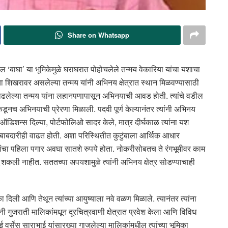
Share on Whatsapp
 ‘बाघा’ या भूमिकेमुळे घराघरात पोहोचलेले तन्मय वेकारिया यांचा यशाचा
ा शिखरावर असलेल्या तन्मय यांनी अभिनय क्षेत्रात स्थान मिळवण्यासाठी
ात वाढलेल्या तन्मय यांना लहानपणापासून अभिनयाची आवड होती. त्यांचे वडील
ाकडूनच अभिनयाची प्रेरणा मिळाली. पदवी पूर्ण केल्यानंतर त्यांनी अभिनय
 ऑडिशन्स दिल्या, पोर्टफोलिओ सादर केले, मात्र दीर्घकाळ त्यांना यश
जबाबदारीही वाढत होती. अशा परिस्थितीत कुटुंबाला आर्थिक आधार
त्यांचा पहिला पगार अवघा सातशे रुपये होता. नोकरीसोबतच ते रंगभूमीवर काम
 शकली नाहीत. सततच्या अपयशामुळे त्यांनी अभिनय क्षेत्र सोडण्याचाही
िली आणि तेथून त्यांच्या आयुष्याला नवे वळण मिळाले. त्यानंतर त्यांना
नी गुजराती मालिकांमधून दूरचित्रवाणी क्षेत्रात प्रवेश केला आणि विविध
ई वर्सेस साराभाई यांसारख्या गाजलेल्या मालिकांमधील त्यांच्या भूमिका