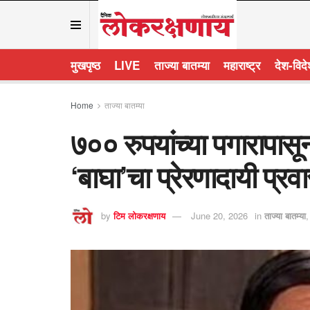
मुखपृष्ठ
LIVE
ताज्या बातम्या
महाराष्ट्र
देश-विद
Home
ताज्या बातम्या
७०० रुपयांच्या पगारापासू
‘बाघा’चा प्रेरणादायी प्रव
by
टिम लोकरक्षणाय
June 20, 2026
in
ताज्या बातम्या