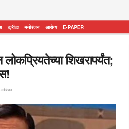
ेश
क्रीडा
मनोरंजन
आरोग्य
E-PAPER
न लोकप्रियतेच्या शिखरापर्यंत;
ास!
,
मनोरंजन