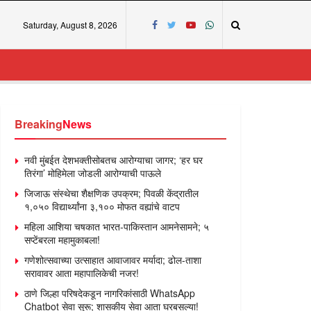
Saturday, August 8, 2026
Breaking
News
नवी मुंबईत देशभक्तीसोबतच आरोग्याचा जागर; ‘हर घर
तिरंगा’ मोहिमेला जोडली आरोग्याची पाऊले
जिजाऊ संस्थेचा शैक्षणिक उपक्रम; पिवळी केंद्रातील
१,०५० विद्यार्थ्यांना ३,१०० मोफत वह्यांचे वाटप
महिला आशिया चषकात भारत-पाकिस्तान आमनेसामने; ५
सप्टेंबरला महामुकाबला!
गणेशोत्सवाच्या उत्साहात आवाजावर मर्यादा; ढोल-ताशा
सरावावर आता महापालिकेची नजर!
ठाणे जिल्हा परिषदेकडून नागरिकांसाठी WhatsApp
Chatbot सेवा सुरू; शासकीय सेवा आता घरबसल्या!