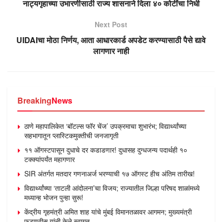
नाट्यगृहाच्या उभारणीसाठी राज्य शासनाने दिला ४० कोटींचा निधी
Next Post
UIDAIचा मोठा निर्णय, आता आधारकार्ड अपडेट करण्यासाठी पैसे द्यावे
लागणार नाही
Breaking
News
ठाणे महापालिकेत ‘बॉटल्स फॉर चेंज’ उपक्रमाचा शुभारंभ; विद्यार्थ्यांच्या
सहभागातून प्लास्टिकमुक्तीची जनजागृती
११ ऑगस्टपासून दुधाचे दर कडाडणार! दुधासह दुग्धजन्य पदार्थही १०
टक्क्यांपर्यंत महागणार
SIR अंतर्गत मतदार गणनाअर्ज भरण्याची १७ ऑगस्ट हीच अंतिम तारीख!
विद्यार्थ्यांच्या ‘ताटली आंदोलना’चा विजय; राज्यातील जिल्हा परिषद शाळांमध्ये
मध्यान्ह भोजन पुन्हा सुरू!
केंद्रीय गृहमंत्री अमित शाह यांचे मुंबई विमानतळावर आगमन; मुख्यमंत्री
फडणवीस यांनी केले स्वागत