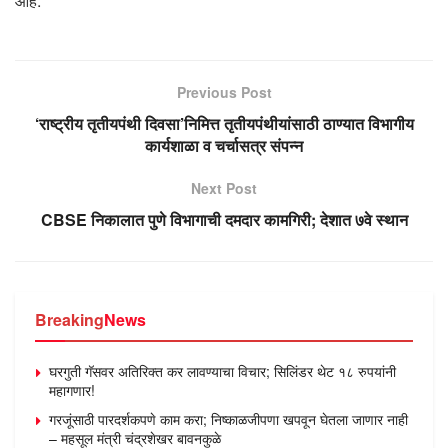
आहे.
Previous Post
‘राष्ट्रीय तृतीयपंथी दिवसा’निमित्त तृतीयपंथीयांसाठी ठाण्यात विभागीय
कार्यशाळा व चर्चासत्र संपन्न
Next Post
CBSE निकालात पुणे विभागाची दमदार कामगिरी; देशात ७वे स्थान
Breaking
News
घरगुती गॅसवर अतिरिक्त कर लावण्याचा विचार; सिलिंडर थेट १८ रुपयांनी
महागणार!
गरजूंसाठी पारदर्शकपणे काम करा; निष्काळजीपणा खपवून घेतला जाणार नाही
– महसूल मंत्री चंद्रशेखर बावनकुळे