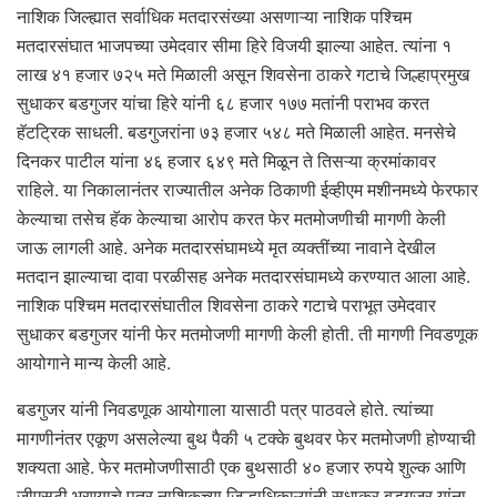
नाशिक जिल्ह्यात सर्वाधिक मतदारसंख्या असणाऱ्या नाशिक पश्चिम
मतदारसंघात भाजपच्या उमेदवार सीमा हिरे विजयी झाल्या आहेत. त्यांना १
लाख ४१ हजार ७२५ मते मिळाली असून शिवसेना ठाकरे गटाचे जिल्हाप्रमुख
सुधाकर बडगुजर यांचा हिरे यांनी ६८ हजार १७७ मतांनी पराभव करत
हॅटट्रिक साधली. बडगुजरांना ७३ हजार ५४८ मते मिळाली आहेत. मनसेचे
दिनकर पाटील यांना ४६ हजार ६४९ मते मिळून ते तिसऱ्या क्रमांकावर
राहिले. या निकालानंतर राज्यातील अनेक ठिकाणी ईव्हीएम मशीनमध्ये फेरफार
केल्याचा तसेच हॅक केल्याचा आरोप करत फेर मतमोजणीची मागणी केली
जाऊ लागली आहे. अनेक मतदारसंघामध्ये मृत व्यक्तींच्या नावाने देखील
मतदान झाल्याचा दावा परळीसह अनेक मतदारसंघामध्ये करण्यात आला आहे.
नाशिक पश्चिम मतदारसंघातील शिवसेना ठाकरे गटाचे पराभूत उमेदवार
सुधाकर बडगुजर यांनी फेर मतमोजणी मागणी केली होती. ती मागणी निवडणूक
आयोगाने मान्य केली आहे.
बडगुजर यांनी निवडणूक आयोगाला यासाठी पत्र पाठवले होते. त्यांच्या
मागणीनंतर एकूण असलेल्या बुथ पैकी ५ टक्के बुथवर फेर मतमोजणी होण्याची
शक्यता आहे. फेर मतमोजणीसाठी एक बुथसाठी ४० हजार रुपये शुल्क आणि
जीएसटी भरण्याचे पत्र नाशिकच्या जिल्हाधिकाऱ्यांनी सुधाकर बडगुजर यांना