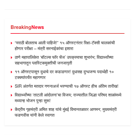
Breaking
News
“मराठी बोलताच आली पाहिजे!” १५ ऑगस्टनंतर रिक्षा-टॅक्सी चालकांची
होणार परीक्षा – मंत्री सरनाईकांचा इशारा
ठाणे महापालिकेत ‘बॉटल्स फॉर चेंज’ उपक्रमाचा शुभारंभ; विद्यार्थ्यांच्या
सहभागातून प्लास्टिकमुक्तीची जनजागृती
११ ऑगस्टपासून दुधाचे दर कडाडणार! दुधासह दुग्धजन्य पदार्थही १०
टक्क्यांपर्यंत महागणार
SIR अंतर्गत मतदार गणनाअर्ज भरण्याची १७ ऑगस्ट हीच अंतिम तारीख!
विद्यार्थ्यांच्या ‘ताटली आंदोलना’चा विजय; राज्यातील जिल्हा परिषद शाळांमध्ये
मध्यान्ह भोजन पुन्हा सुरू!
केंद्रीय गृहमंत्री अमित शाह यांचे मुंबई विमानतळावर आगमन; मुख्यमंत्री
फडणवीस यांनी केले स्वागत