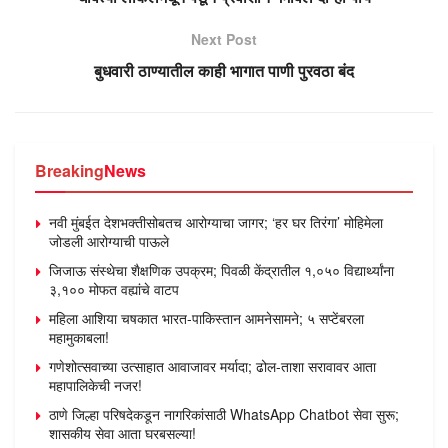
Next Post
बुधवारी ठाण्यातील काही भागात पाणी पुरवठा बंद
Breaking
News
नवी मुंबईत देशभक्तीसोबतच आरोग्याचा जागर; ‘हर घर तिरंगा’ मोहिमेला
जोडली आरोग्याची पाऊले
जिजाऊ संस्थेचा शैक्षणिक उपक्रम; पिवळी केंद्रातील १,०५० विद्यार्थ्यांना
३,१०० मोफत वह्यांचे वाटप
महिला आशिया चषकात भारत-पाकिस्तान आमनेसामने; ५ सप्टेंबरला
महामुकाबला!
गणेशोत्सवाच्या उत्साहात आवाजावर मर्यादा; ढोल-ताशा सरावावर आता
महापालिकेची नजर!
ठाणे जिल्हा परिषदेकडून नागरिकांसाठी WhatsApp Chatbot सेवा सुरू;
शासकीय सेवा आता घरबसल्या!