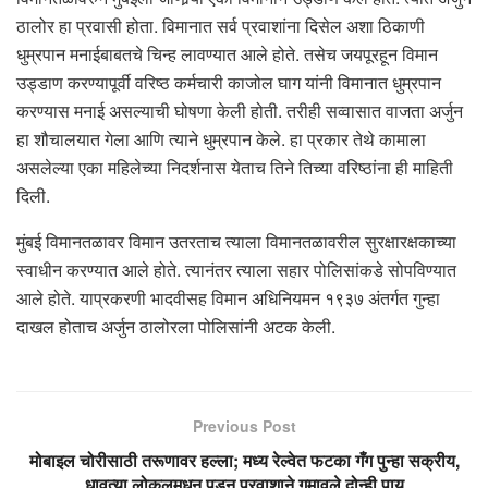
ठालोर हा प्रवासी होता. विमानात सर्व प्रवाशांना दिसेल अशा ठिकाणी
धुम्रपान मनाईबाबतचे चिन्ह लावण्यात आले होते. तसेच जयपूरहून विमान
उड्डाण करण्यापूर्वी वरिष्ठ कर्मचारी काजोल घाग यांनी विमानात धुम्रपान
करण्यास मनाई असल्याची घोषणा केली होती. तरीही सव्वासात वाजता अर्जुन
हा शौचालयात गेला आणि त्याने धुम्रपान केले. हा प्रकार तेथे कामाला
असलेल्या एका महिलेच्या निदर्शनास येताच तिने तिच्या वरिष्ठांना ही माहिती
दिली.
मुंबई विमानतळावर विमान उतरताच त्याला विमानतळावरील सुरक्षारक्षकाच्या
स्वाधीन करण्यात आले होते. त्यानंतर त्याला सहार पोलिसांकडे सोपविण्यात
आले होते. याप्रकरणी भादवीसह विमान अधिनियमन १९३७ अंतर्गत गुन्हा
दाखल होताच अर्जुन ठालोरला पोलिसांनी अटक केली.
Previous Post
मोबाइल चोरीसाठी तरूणावर हल्ला; मध्य रेल्वेत फटका गँग पुन्हा सक्रीय,
धावत्या लोकलमधून पडून प्रवाशाने गमावले दोन्ही पाय