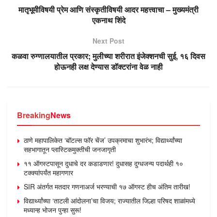
मातृभूमीविषयी प्रेम आणि संस्कृतीविषयी आदर महत्त्वाचा – मुख्यमंत्री
एकनाथ शिंदे
Next Post
कळवा रुग्णालयातील प्रकार; मुलीच्या शरीरात इंजेक्शनची सुई, १६ दिवस
होऊनही लक्ष देण्यास डॉक्टरांना वेळ नाही
Breaking
News
ठाणे महापालिकेत ‘बॉटल्स फॉर चेंज’ उपक्रमाचा शुभारंभ; विद्यार्थ्यांच्या
सहभागातून प्लास्टिकमुक्तीची जनजागृती
११ ऑगस्टपासून दुधाचे दर कडाडणार! दुधासह दुग्धजन्य पदार्थही १०
टक्क्यांपर्यंत महागणार
SIR अंतर्गत मतदार गणनाअर्ज भरण्याची १७ ऑगस्ट हीच अंतिम तारीख!
विद्यार्थ्यांच्या ‘ताटली आंदोलना’चा विजय; राज्यातील जिल्हा परिषद शाळांमध्ये
मध्यान्ह भोजन पुन्हा सुरू!