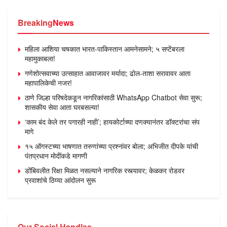
Breaking
News
महिला आशिया चषकात भारत-पाकिस्तान आमनेसामने; ५ सप्टेंबरला
महामुकाबला!
गणेशोत्सवाच्या उत्साहात आवाजावर मर्यादा; ढोल-ताशा सरावावर आता
महापालिकेची नजर!
ठाणे जिल्हा परिषदेकडून नागरिकांसाठी WhatsApp Chatbot सेवा सुरू;
शासकीय सेवा आता घरबसल्या!
‘काम बंद केले तर पगारही नाही’; हायकोर्टाच्या दणक्यानंतर डॉक्टरांचा संप
मागे
१५ ऑगस्टच्या भाषणात तरुणांच्या प्रश्नांवर बोला; अभिजीत दीपके यांची
पंतप्रधान मोदींकडे मागणी
डोंबिवलीत रिक्षा मिळत नसल्याने नागरिक रस्त्यावर; केळकर रोडवर
प्रवाशांचे ठिय्या आंदोलन सुरू
Our Social Handles