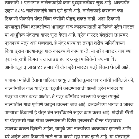
त्यासाठी ९ प्रभागात नालेसफाईचे काम युध्दपातळीवर सुरू आहे. आजपर्यंत
एकूण ६८% नालेसफाईचे काम पूर्ण झाले आहे. नालेसफाई करताना ज्या
ठिकाणी पोकलेन यंत्र किंवा जेसीबी पोहचू शकत नाही, अशा ठिकाणी
पाण्यातून किंवा दलदलीच्या भागातून गाळ काढण्यासाठी पालिकेने ड्रेन मास्टर
या आधुनिक यंत्राचा वापर सुरू केला आहे. ड्रेन मास्टर यंत्रांला उभयचर
प्रकारचे यंत्र असे म्हणतात. हे यंत्र पाण्यावर तरंगून तसेच जमिनीवरून
किंवा ड्राय नाल्यांमधून गाळ काढण्याचे काम करते. या ड्रेन मास्टर नावाच्या
एका यंत्राची किंमत १ लाख ७४ हजार असून पालिकेने १५ व्या वित्त
आयोगातून ३ लाख ४८ हजारांची दोन ड्रेन मास्टर यंत्रे विकत घेतली आहे.
याबाबत माहिती देताना पालिका आयुक्त अनिलकुमार पवार यांनी सांगितले की,
नाल्यांमधील गाळ यांत्रिक पद्धतीने काढण्यासाठी आम्ही ड्रेन मास्टर या
यंत्राचा वापर करत आहोत. हे यंत्र कॉम्पॅक्ट स्वरूपाचे असून त्यामुळे
नाल्यातील गाळ पूर्णपणे काढून टाकला जात आहे. दलदलीच्या भागात व जास्त
पाण्याचा ठिकाणी हे यंत्र चेन स्प्रॉकेटने सहज काम करत आहे. मोदींची गॅरंटी
या यंत्रामध्ये गाळ गोळा करण्यासाठी विशेष प्रकारची बीन्स यंत्रावरच
उपलब्ध करून दिलेली आहेत, यामुळे ज्या नाल्यांच्या धक्क्यावर इमारती आणि
घरे आहेत अशा ठिकाणी नाले साफ करणे खूप शक्य झाले आहे. या यंत्रामुळे