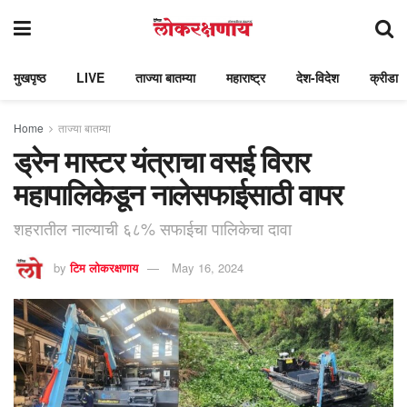
मुखपृष्ठ
LIVE
ताज्या बातम्या
महाराष्ट्र
देश-विदेश
क्रीडा
Home
ताज्या बातम्या
ड्रेन मास्टर यंत्राचा वसई विरार
महापालिकेडून नालेसफाईसाठी वापर
शहरातील नाल्याची ६८% सफाईचा पालिकेचा दावा
by
टिम लोकरक्षणाय
May 16, 2024