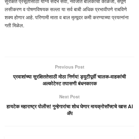
सुरक्षित प्रसूतीसाठी योग्य संदर्भ सेवा, नवजात बालकांची काळजी, संपूर्ण
लसीकरण व पोषणविषयक सल्ला या सर्व बाबी अधिक प्रभावीपणे राबविणे
शक्य होणार आहे. परिणामी माता व बाल मृत्यूदर कमी करण्याच्या प्रयत्नांना
गती मिळेल.
Previous Post
प्रवाशांच्या सुरक्षिततेसाठी मोठा निर्णय! ड्युटीपूर्वी चालक-वाहकांची
अल्कोटेस्ट तपासणी बंधनकारक
Next Post
हायटेक महाराष्ट्र पोलीस! गुन्हेगारांचा शोध घेणार मायक्रोसॉफ्टचे खास AI
ॲप