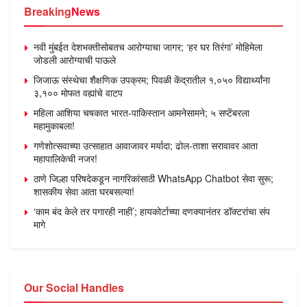
Breaking
News
नवी मुंबईत देशभक्तीसोबतच आरोग्याचा जागर; ‘हर घर तिरंगा’ मोहिमेला
जोडली आरोग्याची पाऊले
जिजाऊ संस्थेचा शैक्षणिक उपक्रम; पिवळी केंद्रातील १,०५० विद्यार्थ्यांना
३,१०० मोफत वह्यांचे वाटप
महिला आशिया चषकात भारत-पाकिस्तान आमनेसामने; ५ सप्टेंबरला
महामुकाबला!
गणेशोत्सवाच्या उत्साहात आवाजावर मर्यादा; ढोल-ताशा सरावावर आता
महापालिकेची नजर!
ठाणे जिल्हा परिषदेकडून नागरिकांसाठी WhatsApp Chatbot सेवा सुरू;
शासकीय सेवा आता घरबसल्या!
‘काम बंद केले तर पगारही नाही’; हायकोर्टाच्या दणक्यानंतर डॉक्टरांचा संप
मागे
Our Social Handles