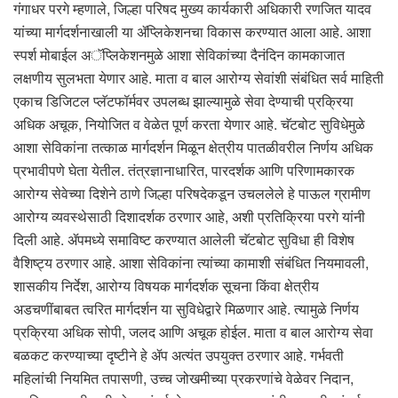
गंगाधर परगे म्हणाले, जिल्हा परिषद मुख्य कार्यकारी अधिकारी रणजित यादव
यांच्या मार्गदर्शनाखाली या ॲप्लिकेशनचा विकास करण्यात आला आहे. आशा
स्पर्श मोबाईल अॅप्लिकेशनमुळे आशा सेविकांच्या दैनंदिन कामकाजात
लक्षणीय सुलभता येणार आहे. माता व बाल आरोग्य सेवांशी संबंधित सर्व माहिती
एकाच डिजिटल प्लॅटफॉर्मवर उपलब्ध झाल्यामुळे सेवा देण्याची प्रक्रिया
अधिक अचूक, नियोजित व वेळेत पूर्ण करता येणार आहे. चॅटबोट सुविधेमुळे
आशा सेविकांना तत्काळ मार्गदर्शन मिळून क्षेत्रीय पातळीवरील निर्णय अधिक
प्रभावीपणे घेता येतील. तंत्रज्ञानाधारित, पारदर्शक आणि परिणामकारक
आरोग्य सेवेच्या दिशेने ठाणे जिल्हा परिषदेकडून उचललेले हे पाऊल ग्रामीण
आरोग्य व्यवस्थेसाठी दिशादर्शक ठरणार आहे, अशी प्रतिक्रिया परगे यांनी
दिली आहे. ॲपमध्ये समाविष्ट करण्यात आलेली चॅटबोट सुविधा ही विशेष
वैशिष्ट्य ठरणार आहे. आशा सेविकांना त्यांच्या कामाशी संबंधित नियमावली,
शासकीय निर्देश, आरोग्य विषयक मार्गदर्शक सूचना किंवा क्षेत्रीय
अडचणींबाबत त्वरित मार्गदर्शन या सुविधेद्वारे मिळणार आहे. त्यामुळे निर्णय
प्रक्रिया अधिक सोपी, जलद आणि अचूक होईल. माता व बाल आरोग्य सेवा
बळकट करण्याच्या दृष्टीने हे ॲप अत्यंत उपयुक्त ठरणार आहे. गर्भवती
महिलांची नियमित तपासणी, उच्च जोखमीच्या प्रकरणांचे वेळेवर निदान,