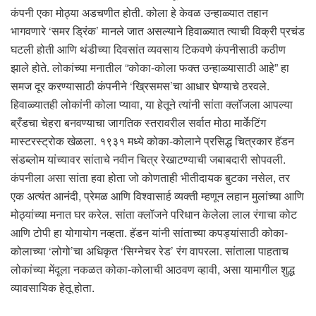
कंपनी एका मोठ्या अडचणीत होती. कोला हे केवळ उन्हाळ्यात तहान
भागवणारे ‘समर ड्रिंक’ मानले जात असल्याने हिवाळ्यात त्याची विक्री प्रचंड
घटली होती आणि थंडीच्या दिवसांत व्यवसाय टिकवणे कंपनीसाठी कठीण
झाले होते. लोकांच्या मनातील “कोका-कोला फक्त उन्हाळ्यासाठी आहे” हा
समज दूर करण्यासाठी कंपनीने ‘ख्रिसमस’चा आधार घेण्याचे ठरवले.
हिवाळ्यातही लोकांनी कोला प्यावा, या हेतूने त्यांनी सांता क्लॉजला आपल्या
ब्रँडचा चेहरा बनवण्याचा जागतिक स्तरावरील सर्वात मोठा मार्केटिंग
मास्टरस्ट्रोक खेळला. १९३१ मध्ये कोका-कोलाने प्रसिद्ध चित्रकार हॅडन
संडब्लोम यांच्यावर सांताचे नवीन चित्र रेखाटण्याची जबाबदारी सोपवली.
कंपनीला असा सांता हवा होता जो कोणताही भीतीदायक बुटका नसेल, तर
एक अत्यंत आनंदी, प्रेमळ आणि विश्वासार्ह व्यक्ती म्हणून लहान मुलांच्या आणि
मोठ्यांच्या मनात घर करेल. सांता क्लॉजने परिधान केलेला लाल रंगाचा कोट
आणि टोपी हा योगायोग नव्हता. हॅडन यांनी सांताच्या कपड्यांसाठी कोका-
कोलाच्या ‘लोगो’चा अधिकृत ‘सिग्नेचर रेड’ रंग वापरला. सांताला पाहताच
लोकांच्या मेंदूला नकळत कोका-कोलाची आठवण व्हावी, असा यामागील शुद्ध
व्यावसायिक हेतू होता.