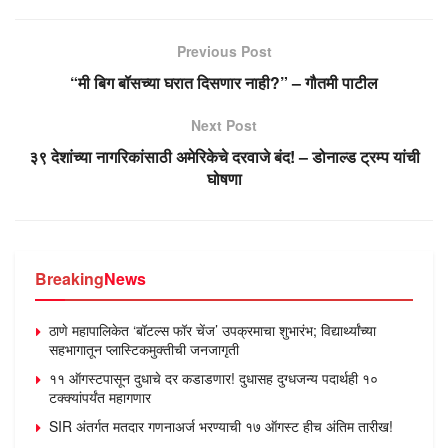
Previous Post
“मी बिग बॉसच्या घरात दिसणार नाही?” – गौतमी पाटील
Next Post
३९ देशांच्या नागरिकांसाठी अमेरिकेचे दरवाजे बंद! – डोनाल्ड ट्रम्प यांची
घोषणा
Breaking
News
ठाणे महापालिकेत ‘बॉटल्स फॉर चेंज’ उपक्रमाचा शुभारंभ; विद्यार्थ्यांच्या
सहभागातून प्लास्टिकमुक्तीची जनजागृती
११ ऑगस्टपासून दुधाचे दर कडाडणार! दुधासह दुग्धजन्य पदार्थही १०
टक्क्यांपर्यंत महागणार
SIR अंतर्गत मतदार गणनाअर्ज भरण्याची १७ ऑगस्ट हीच अंतिम तारीख!