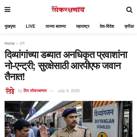
मुखपृष्ठ
LIVE
ताज्या बातम्या
महाराष्ट्र
देश-विदेश
क्रीडा
Home
ठाणे
दिव्यांगांच्या डब्यात अनधिकृत प्रवाशांना
नो-एन्ट्री; सुरक्षेसाठी आरपीएफ जवान
तैनात!
by
टिम लोकरक्षणाय
July 9, 2026