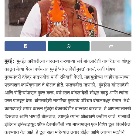
मुंबई :
‘मुंबईत अवैधरीत्या वास्तव्य करणाऱ्या सर्व बांगलादेशी नागरिकांना शोधून
काढून येत्या येत्या वर्षभरात मुंबई ‘बांगलादेशीमुक्त’ करू’, अशी घोषणा
मुख्यमंत्री देवेंद्र फडणवीस यांनी रविवारी केली. महायुतीच्या जाहीरनाम्याच्या
प्रकाशन कार्यक्रमात ते बोलत होते. फडणवीस म्हणाले, ‘मुंबईला बांगलादेशी
आणि रोहिंग्यांपासून मुक्त करू. वर्षभरात बांगलादेशी शोधून काढू आणि त्यांना
परत पाठवून देऊ. बांगलादेशी नागरिक मुख्यत्वे पश्चिम बंगालमधून येतात. तेथे
कागदपत्रे तयार करून मुंबईत बेकायदेशीर वास्तव्य करतात. ते आपल्यासारखे
दिसतात आणि भाषाही बोलतात, त्यामुळे त्यांना ओळखणे कठीण जाते. यासाठी
इंडियन इन्स्टिट्यूट ऑफ टेक्नॉलॉजी च्या माध्यमातून एक विशेष टूल विकसित
करण्यात येत आहे. हे टूल सहा महिन्यांत तयार होईल आणि त्याच्या मदतीने