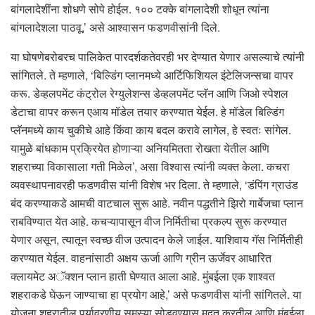
बांगलादेशींना शोधणे सोपे होईल. १०० टक्के बांगलादेशी शोधून त्यांना
बांगलादेशला पाठवू,’ असे आश्वासन फडणवीसांनी दिले.
या घोषणेबरोबरच पालिकेत पारदर्शकतेवरही भर देण्यात येणार असल्याचे त्यांनी
सांगितले. ते म्हणाले, ‘बिल्डिंग प्लानमध्ये आर्टिफिशियल इंटेलिजन्सचा वापर
करू. डेव्हलपमेंट कंट्रोल रेग्युलेशन्स डेव्हलपमेंट प्लॅन आणि जिओ स्पेशल
डेटाचा वापर करून एआय मॉडेल तयार करण्यात येईल. हे मॉडेल बिल्डिंग
प्लॅनमध्ये काय चुकीचे आहे किंवा काय बदल करावे लागेल, हे स्वतः सांगेल.
यामुळे बांधकाम प्रक्रियेत होणाऱ्या अनियमितता रोखता येतील आणि
शहराच्या विकासाला गती मिळेल’, असा विश्वास त्यांनी व्यक्त केला. कचरा
व्यवस्थापनावरही फडणवीस यांनी विशेष भर दिला. ते म्हणाले, ‘डंपिंग ग्राउंड
बंद करण्याकडे आमची वाटचाल सुरू आहे. नवीन पद्धतीने झिरो गार्बेजचा प्लान
राबविण्यात येत आहे. कचऱ्यापासून वीज निर्मितीचा प्रकल्प सुरू करण्यात
येणार असून, त्यातून स्वच्छ वीज उत्पादन केले जाईल. याशिवाय गॅस निर्मितीही
करण्यात येईल. वाहनांसाठी अक्षय ऊर्जा आणि ग्रीन ऊर्जेवर आधारित
क्लायमेट अॅक्शन प्लान हाती घेण्यात आला आहे. मुंबईला एक शाश्वत
शहराकडे घेऊन जाण्याचा हा प्रयोग आहे,’ असे फडणवीस यांनी सांगितले. या
योजना शहरातील पर्यावरणीय समस्या सोडवण्यास मदत करतील आणि मुंबईला