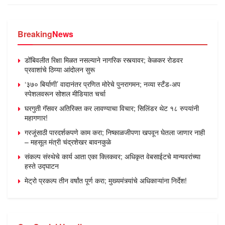
Breaking
News
डोंबिवलीत रिक्षा मिळत नसल्याने नागरिक रस्त्यावर; केळकर रोडवर
प्रवाशांचे ठिय्या आंदोलन सुरू
‘३७० बिर्याणी’ वादानंतर प्रणित मोरेचे पुनरागमन; नव्या स्टँड-अप
स्पेशलवरून सोशल मीडियात चर्चा
घरगुती गॅसवर अतिरिक्त कर लावण्याचा विचार; सिलिंडर थेट १८ रुपयांनी
महागणार!
गरजूंसाठी पारदर्शकपणे काम करा; निष्काळजीपणा खपवून घेतला जाणार नाही
– महसूल मंत्री चंद्रशेखर बावनकुळे
संकल्प संस्थेचे कार्य आता एका क्लिकवर; अधिकृत वेबसाईटचे मान्यवरांच्या
हस्ते उद्घाटन
मेट्रो प्रकल्प तीन वर्षांत पूर्ण करा; मुख्यमंत्र्यांचे अधिकाऱ्यांना निर्देश!