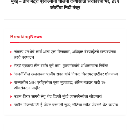
मुंबई – ठाणे मेट्रो प्रकल्पांना चालना देण्यासाठी सरकारचा भर, ४६२
कोटींचा निधी मंजूर
Breaking
News
संकल्प संस्थेचे कार्य आता एका क्लिकवर; अधिकृत वेबसाईटचे मान्यवरांच्या
हस्ते उद्घाटन
मेट्रो प्रकल्प तीन वर्षांत पूर्ण करा; मुख्यमंत्र्यांचे अधिकाऱ्यांना निर्देश!
‘गजनी’तील खलनायक प्रदीप रावत यांचे निधन; चित्रपटसृष्टीवर शोककळा
राज्यातील SIR प्रक्रियेला पुन्हा मुदतवाढ; अंतिम मतदार यादी २७
ऑक्टोबरला जाहीर
उत्तन-विरार सागरी सेतू थेट दिल्ली-मुंबई एक्सप्रेसवेला जोडणार!
जमीन मोजणीसाठी ई-पोस्ट प्रणाली सुरू; नोटिसा स्पीड पोस्टने थेट घरपोच