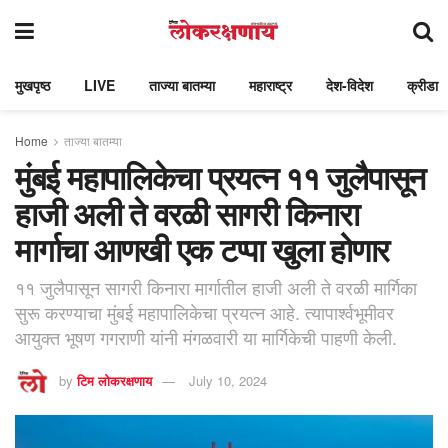
मुखपृष्ठ
LIVE
ताज्या बातम्या
महाराष्ट्र
देश-विदेश
क्रीडा
Home
ताज्या बातम्या
मुंबई महापालिकेचा प्रयत्न ११ जुलैपासून
हाजी अली ते वरळी सागरी किनारा
मार्गाचा आणखी एक टप्पा खुला होणार
११ जुलैपासून सागरी किनारा मार्गातील हाजी अली ते वरळी मार्गिका
सुरू करण्याचा मुंबई महापालिकेचा प्रयत्न आहे. त्यापार्श्वभूमीवर
आयुक्त भूषण गगराणी यांनी मंगळवारी या मार्गिकेची पाहणी केली.
by
टिम लोकरक्षणाय
July 10, 2024