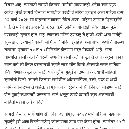
विचार आहे. त्यासाठी सागरी किनारा मार्गाची पावसातही अनेक कामे सुरू
आहेत. मुंबई सागरी किनारा मार्गातील वरळी ते मरिन ड्राइव्ह असा पहिला टप्पा
१२ मार्च २०२४ ला वाहनचालकांच्या सेवेत आला. पहिला टप्प्यात प्रियदर्शनी
पार्क ते मरिन ड्राइव्हपर्यंत २.०७ किमी लांबीचा बोगदाही सेवेत आल्यामुळे
प्रवासही सुसाट होत आहे. त्यानंतर मरिन ड्राइव्ह ते हाजी अली असा मार्गही
सुरू झाला. त्यामुळे वरळी सी फेस ते मरिन ड्राईव्ह असा सध्या अर्धा ते पाऊण
तासांचा प्रवास १० ते १५ मिनिटांत होण्यास मदत मिळाली आहे. आता
यामधील हाजी अली ते वरळी म्हणजेच हाजी अली पासून ते खान अब्दुल गफार
खान मार्गे सी लिंक दरम्यानची सुमारे साडे तीन किमी अंतराची उत्तर मार्गिका
सेवेत येणार असून त्यासाठी ११ जुलैचा मुहूर्त काढण्यात आल्याची माहिती
सूत्रांनी दिली. सागरी किनारा मार्गातील आंतरमार्गिका, रस्ते, पदपथ आदी
कामे अंतिम टप्प्यात आहेत. हा प्रकल्प वांद्रे-वरळी सी लिंकला जोडण्यासाठी
दोन तुळई स्थापनही करण्यात आले असून त्याचे कामही सुरू असल्याची
माहिती महापालिकेने दिली.
सागरी किनारा मार्ग आणि सी लिंक २६ एप्रिल २०२४ मध्ये पहिल्या महाकाय
तुळईने (बो आर्च स्ट्रिंग गर्डर) जोडण्याचा टप्पा पार केला होता. त्यानंतर १५ मे
रोजी मोठी दुसरी तुळईही बसवण्यात आली. सागरी किनारा मार्गाच्या दक्षिण