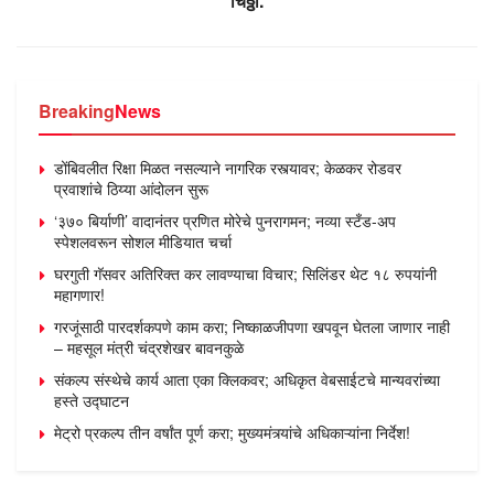
चिठ्ठी.
Breaking
News
डोंबिवलीत रिक्षा मिळत नसल्याने नागरिक रस्त्यावर; केळकर रोडवर
प्रवाशांचे ठिय्या आंदोलन सुरू
‘३७० बिर्याणी’ वादानंतर प्रणित मोरेचे पुनरागमन; नव्या स्टँड-अप
स्पेशलवरून सोशल मीडियात चर्चा
घरगुती गॅसवर अतिरिक्त कर लावण्याचा विचार; सिलिंडर थेट १८ रुपयांनी
महागणार!
गरजूंसाठी पारदर्शकपणे काम करा; निष्काळजीपणा खपवून घेतला जाणार नाही
– महसूल मंत्री चंद्रशेखर बावनकुळे
संकल्प संस्थेचे कार्य आता एका क्लिकवर; अधिकृत वेबसाईटचे मान्यवरांच्या
हस्ते उद्घाटन
मेट्रो प्रकल्प तीन वर्षांत पूर्ण करा; मुख्यमंत्र्यांचे अधिकाऱ्यांना निर्देश!