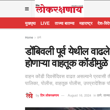
मुखपृष्ठ
LIVE
ताज्या बातम्या
महाराष्ट्र
देश-विद
Home
ठाणे
डोंबिवली पूर्व येथील वाढलेल
होणाऱ्या वाहतूक कोंडीमुळे
वाहन कोंडी दिवसेंदिवस वाढत असल्याने प्रवासी त
पालिका, पोलीस, वाहतूक पोलीस, उपप्रादेशिक प
by
टिम लोकरक्षणाय
August 16, 2024
in
ठाणे
,
ताज्या