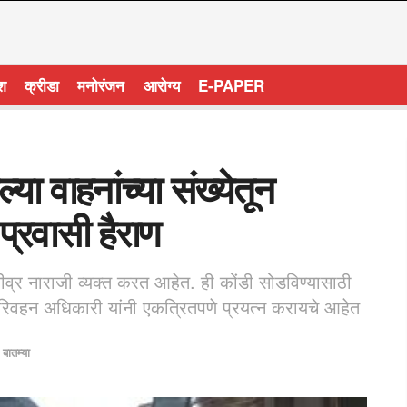
ेश
क्रीडा
मनोरंजन
आरोग्य
E-PAPER
्या वाहनांच्या संख्येतून
 प्रवासी हैराण
ीव्र नाराजी व्यक्त करत आहेत. ही कोंडी सोडविण्यासाठी
रिवहन अधिकारी यांनी एकत्रितपणे प्रयत्न करायचे आहेत
 बातम्या