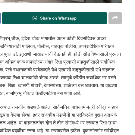
Share on Whatsapp
ाजीप्रभू चौक, इंदिरा चौक भागातील वाहन कोंडी दिवसेंदिवस वाढत
 सोडविण्यासाठी पालिका, पोलीस, वाहतूक पोलीस, उपप्रादेशिक परिवहन
ुक्त डाॅ. इंदुराणी जाखड यांनी देऊनही ही कोंडी सोडविण्यासाठी प्रयत्न
षाहून अधिक काळ वापरलेल्या भंगार रिक्षा प्रवासी वाहतुकीसाठी सर्वाधिक
, रेल्वे स्थानकाची प्रवेशव्दारे येथे प्रवासी वाहतुकीसाठी उभे राहतात.
ायदा रिक्षा चालकांची चंगळ असते. त्यामुळे कोंडीत सर्वाधिक भर पडते.
स, रिक्षा, खासगी मोटारी, कंपन्यांच्या, शाळेच्या बस धावतात. या वाढत्या
ेत. बाजीप्रभू चौकात केडीएमटीचा बस थांबा आहे.
ण्यात राजकीय अडथळे आहेत. सार्वजनिक बांधकाम मंत्री रवींद्र चव्हाण
चना केल्या होत्या. इतर राजकीय मंडळींनी या प्रक्रियेत मुद्दाम अडथळे
ळ आहेत. या वाहनतळांवर दोन ते तीन रांगांमध्ये भर रस्त्यात रिक्षा उभ्या
ाधिक वर्दळीचा रस्ता आहे. या रस्त्यावरील हाॅटेल, दुकानांसमोर खरेदीदार