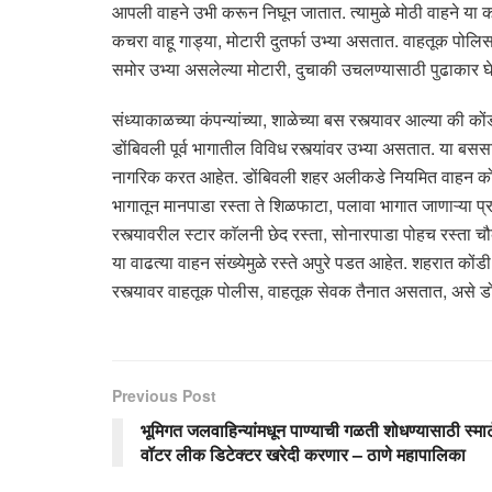
आपली वाहने उभी करून निघून जातात. त्यामुळे मोठी वाहने या 
कचरा वाहू गाड्या, मोटारी दुतर्फा उभ्या असतात. वाहतूक पोलिसा
समोर उभ्या असलेल्या मोटारी, दुचाकी उचलण्यासाठी पुढाकार 
संध्याकाळच्या कंपन्यांच्या, शाळेच्या बस रस्त्यावर आल्या की
डोंबिवली पूर्व भागातील विविध रस्त्यांवर उभ्या असतात. या बसस
नागरिक करत आहेत. डोंबिवली शहर अलीकडे नियमित वाहन कोंडीत 
भागातून मानपाडा रस्ता ते शिळफाटा, पलावा भागात जाणाऱ्या प्रव
रस्त्यावरील स्टार काॅलनी छेद रस्ता, सोनारपाडा पोहच रस्ता 
या वाढत्या वाहन संख्येमुळे रस्ते अपुरे पडत आहेत. शहरात कोंडी 
रस्त्यावर वाहतूक पोलीस, वाहतूक सेवक तैनात असतात, असे डों
Previous Post
भूमिगत जलवाहिन्यांमधून पाण्याची गळती शोधण्यासाठी स्मार्
वॉटर लीक डिटेक्टर खरेदी करणार – ठाणे महापालिका