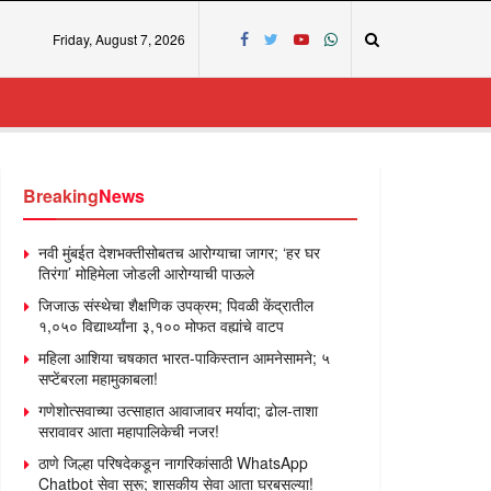
Friday, August 7, 2026
Breaking
News
नवी मुंबईत देशभक्तीसोबतच आरोग्याचा जागर; ‘हर घर
तिरंगा’ मोहिमेला जोडली आरोग्याची पाऊले
जिजाऊ संस्थेचा शैक्षणिक उपक्रम; पिवळी केंद्रातील
१,०५० विद्यार्थ्यांना ३,१०० मोफत वह्यांचे वाटप
महिला आशिया चषकात भारत-पाकिस्तान आमनेसामने; ५
सप्टेंबरला महामुकाबला!
गणेशोत्सवाच्या उत्साहात आवाजावर मर्यादा; ढोल-ताशा
सरावावर आता महापालिकेची नजर!
ठाणे जिल्हा परिषदेकडून नागरिकांसाठी WhatsApp
Chatbot सेवा सुरू; शासकीय सेवा आता घरबसल्या!