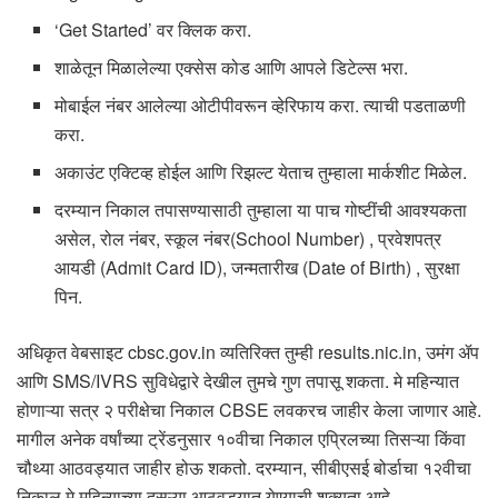
‘Get Started’ वर क्लिक करा.
शाळेतून मिळालेल्या एक्सेस कोड आणि आपले डिटेल्स भरा.
मोबाईल नंबर आलेल्या ओटीपीवरून व्हेरिफाय करा. त्याची पडताळणी
करा.
अकाउंट एक्टिव्ह होईल आणि रिझल्ट येताच तुम्हाला मार्कशीट मिळेल.
दरम्यान निकाल तपासण्यासाठी तुम्हाला या पाच गोष्टींची आवश्यकता
असेल, रोल नंबर, स्कूल नंबर(School Number) , प्रवेशपत्र
आयडी (Admit Card ID), जन्मतारीख (Date of Birth) , सुरक्षा
पिन.
अधिकृत वेबसाइट cbsc.gov.in व्यतिरिक्त तुम्ही results.nic.in, उमंग ॲप
आणि SMS/IVRS सुविधेद्वारे देखील तुमचे गुण तपासू शकता. मे महिन्यात
होणाऱ्या सत्र २ परीक्षेचा निकाल CBSE लवकरच जाहीर केला जाणार आहे.
मागील अनेक वर्षांच्या ट्रेंडनुसार १०वीचा निकाल एप्रिलच्या तिसऱ्या किंवा
चौथ्या आठवड्यात जाहीर होऊ शकतो. दरम्यान, सीबीएसई बोर्डाचा १२वीचा
निकाल मे महिन्याच्या दुसऱ्या आठवड्यात येण्याची शक्यता आहे.