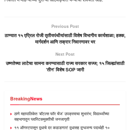
Previous Post
ठाण्यात १५ एप्रिल रोजी तृतीयपंथीयांसाठी विशेष विभागीय कार्यशाळा; हक्क,
मार्गदर्शन आणि तक्रार निवारणावर भर
Next Post
उष्णतेच्या लाटेचा सामना करण्यासाठी राज्य सरकार सज्ज; १५ जिल्ह्यांसाठी
‘तीन’ विशेष SOP जारी
Breaking
News
ठाणे महापालिकेत ‘बॉटल्स फॉर चेंज’ उपक्रमाचा शुभारंभ; विद्यार्थ्यांच्या
सहभागातून प्लास्टिकमुक्तीची जनजागृती
११ ऑगस्टपासून दुधाचे दर कडाडणार! दुधासह दुग्धजन्य पदार्थही १०