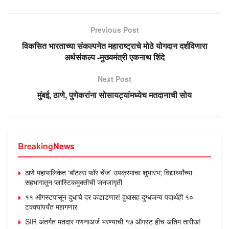
Previous Post
विकसित भारताच्या संकल्पनेत महाराष्ट्राचे मोठे योगदान दर्शविणारा
अर्थसंकल्प -मुख्यमंत्री एकनाथ शिंदे
Next Post
मुंबई, ठाणे, पुणेकरांना सोसायट्यांमध्येच मतदानाची सोय
Breaking
News
ठाणे महापालिकेत ‘बॉटल्स फॉर चेंज’ उपक्रमाचा शुभारंभ; विद्यार्थ्यांच्या
सहभागातून प्लास्टिकमुक्तीची जनजागृती
११ ऑगस्टपासून दुधाचे दर कडाडणार! दुधासह दुग्धजन्य पदार्थही १०
टक्क्यांपर्यंत महागणार
SIR अंतर्गत मतदार गणनाअर्ज भरण्याची १७ ऑगस्ट हीच अंतिम तारीख!