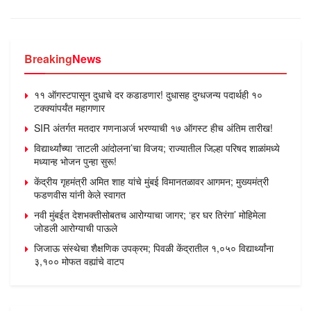
Breaking
News
११ ऑगस्टपासून दुधाचे दर कडाडणार! दुधासह दुग्धजन्य पदार्थही १०
टक्क्यांपर्यंत महागणार
SIR अंतर्गत मतदार गणनाअर्ज भरण्याची १७ ऑगस्ट हीच अंतिम तारीख!
विद्यार्थ्यांच्या ‘ताटली आंदोलना’चा विजय; राज्यातील जिल्हा परिषद शाळांमध्ये
मध्यान्ह भोजन पुन्हा सुरू!
केंद्रीय गृहमंत्री अमित शाह यांचे मुंबई विमानतळावर आगमन; मुख्यमंत्री
फडणवीस यांनी केले स्वागत
नवी मुंबईत देशभक्तीसोबतच आरोग्याचा जागर; ‘हर घर तिरंगा’ मोहिमेला
जोडली आरोग्याची पाऊले
जिजाऊ संस्थेचा शैक्षणिक उपक्रम; पिवळी केंद्रातील १,०५० विद्यार्थ्यांना
३,१०० मोफत वह्यांचे वाटप