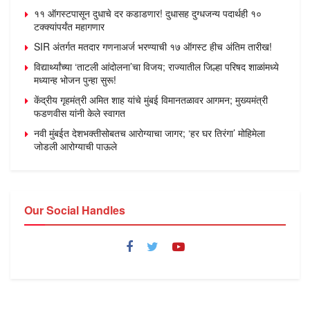
११ ऑगस्टपासून दुधाचे दर कडाडणार! दुधासह दुग्धजन्य पदार्थही १०
टक्क्यांपर्यंत महागणार
SIR अंतर्गत मतदार गणनाअर्ज भरण्याची १७ ऑगस्ट हीच अंतिम तारीख!
विद्यार्थ्यांच्या ‘ताटली आंदोलना’चा विजय; राज्यातील जिल्हा परिषद शाळांमध्ये
मध्यान्ह भोजन पुन्हा सुरू!
केंद्रीय गृहमंत्री अमित शाह यांचे मुंबई विमानतळावर आगमन; मुख्यमंत्री
फडणवीस यांनी केले स्वागत
नवी मुंबईत देशभक्तीसोबतच आरोग्याचा जागर; ‘हर घर तिरंगा’ मोहिमेला
जोडली आरोग्याची पाऊले
Our Social Handles