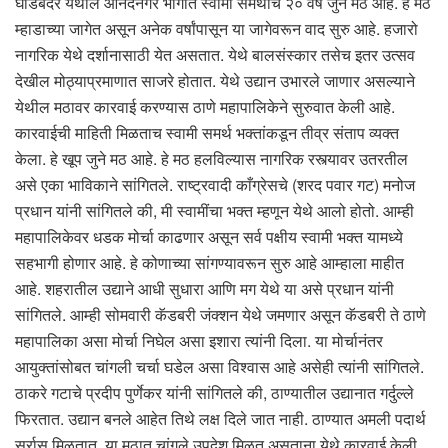
घोडबंदर येथील आनंदनगर भागात स्वामी समर्थांचे २० वर्ष जुने मठ आहे. हे मठ
म्हाडाच्या जागेत असून अनेक वर्षांपासून या जागेवरून वाद सुरु आहे. हजारो
नागरिक येथे दर्शानासाठी येत असतात. येथे बालसंस्कार तसेच इतर उत्सव
देखील मोठ्याप्रमाणात साजरे होतात. येथे उद्यान उभारले जाणार असल्याने
येथील मठावर कारवाई करण्यास ठाणे महापालिकेने सुरुवात केली आहे.
कारवाईची माहिती मिळताच स्वामी समर्थ भक्तांकडून तीव्र संताप व्यक्त
केला. हे खूप जुने मठ आहे. हे मठ हलविल्यास नागरिक रस्त्यावर उतरतील
असे एका भाविकाने सांगितले. राष्ट्रवादी काँग्रेसचे (शरद पवार गट) मनोज
प्रधान यांनी सांगितले की, मी स्वामींचा भक्त म्हणून येथे आलो होतो. आम्ही
महापालिकेवर धडक मोर्चा काढणार असून सर्व पक्षीय स्वामी भक्त यामध्ये
सहभागी होणार आहे. हे कोणाच्या सांगण्यावरून सुरु आहे आम्हाला माहीत
आहे. शहरातील उद्याने आधी सुधारा आणि मग येथे या असे प्रधान यांनी
सांगितले. आम्ही सोमवारी कॅडबरी जंक्शन येथे जमणार असून कॅडबरी ते ठाणे
महापालिका असा मोर्चा निघेल असा इशारा त्यांनी दिला. या मोर्चानंतर
आयुक्तांसोबत चांगली चर्चा घडेल असा विश्वास आहे असेही त्यांनी सांगितले.
ठाकरे गटाचे प्रदीप पुर्णेकर यांनी सांगितले की, ठाण्यातील उद्यानात गर्दुल्ले
फिरतात. उद्यान बनले आहेत तिथे लक्ष दिले जात नाही. ठाण्यात अमली पदार्थ
सर्रास मिळतात. या मठात चांगले उपदेश मिळत असताना येथे कारवाई केली