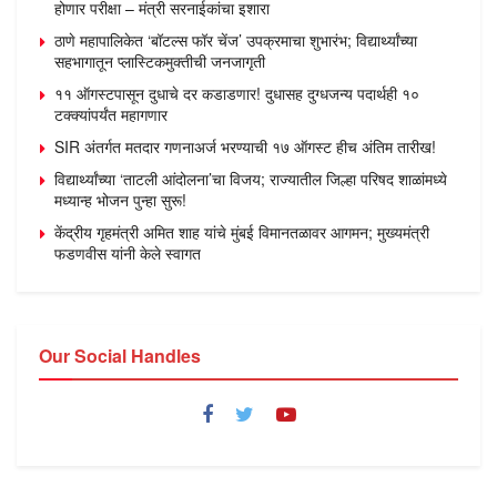
होणार परीक्षा – मंत्री सरनाईकांचा इशारा
ठाणे महापालिकेत ‘बॉटल्स फॉर चेंज’ उपक्रमाचा शुभारंभ; विद्यार्थ्यांच्या
सहभागातून प्लास्टिकमुक्तीची जनजागृती
११ ऑगस्टपासून दुधाचे दर कडाडणार! दुधासह दुग्धजन्य पदार्थही १०
टक्क्यांपर्यंत महागणार
SIR अंतर्गत मतदार गणनाअर्ज भरण्याची १७ ऑगस्ट हीच अंतिम तारीख!
विद्यार्थ्यांच्या ‘ताटली आंदोलना’चा विजय; राज्यातील जिल्हा परिषद शाळांमध्ये
मध्यान्ह भोजन पुन्हा सुरू!
केंद्रीय गृहमंत्री अमित शाह यांचे मुंबई विमानतळावर आगमन; मुख्यमंत्री
फडणवीस यांनी केले स्वागत
Our Social Handles