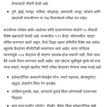
देण्यासाठी नोंदणी केली आहे.
पुणे, मुंबई, नागपूर, नाशिक, कोल्हापूर, अमरावती, लातूर, कोकण आणि
छत्रपती संभाजीनगर या नऊ विभागांमध्ये परीक्षा पार पडेल.
बारावीच्या परीक्षेत समोर आलेल्या कॉपी प्रकरणांनंतर बोर्डाने १० वीसाठी
विशेष खबरदारी घेतली आहे. राज्यातील १९१ केंद्रे ‘संवेदनशील’ म्हणून
घोषित करण्यात आली असून, तिथे जिल्हा दक्षता समितीचे विशेष लक्ष असेल.
बहुतांश केंद्रांवर सीसीटीव्ही बसवण्यात आले आहेत, मात्र तांत्रिक
कारणांमुळे ५५४ केंद्रांवर ही यंत्रणा उपलब्ध होऊ शकली नाही. तिथे जादा
बैठे पथके तैनात करण्यात आली आहेत. एका छोट्या चुकीमुळे तुमचे वर्ष वाया
जाऊ शकते, त्यामुळे खालील गोष्टी परीक्षा केंद्रावर नेण्यास सक्त मनाई आहे:
इलेक्ट्रॉनिक उपकरणे:मोबाईल फोन, स्मार्ट घड्याळ, कॅल्क्युलेटर,
ब्लूटूथ, हेडफोन किंवा पेन ड्राईव्ह.
साहित्य:पुस्तके, वह्या, कागदाचे तुकडे किंवा कोणत्याही प्रकारच्या
चिठ्ठ्या.
इतर वस्तू:पाकीट (वॉलेट), हँडबॅग, कॅमेरा किंवा इलेक्ट्रॉनिक चष्मे.