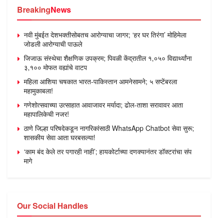
Breaking
News
नवी मुंबईत देशभक्तीसोबतच आरोग्याचा जागर; ‘हर घर तिरंगा’ मोहिमेला
जोडली आरोग्याची पाऊले
जिजाऊ संस्थेचा शैक्षणिक उपक्रम; पिवळी केंद्रातील १,०५० विद्यार्थ्यांना
३,१०० मोफत वह्यांचे वाटप
महिला आशिया चषकात भारत-पाकिस्तान आमनेसामने; ५ सप्टेंबरला
महामुकाबला!
गणेशोत्सवाच्या उत्साहात आवाजावर मर्यादा; ढोल-ताशा सरावावर आता
महापालिकेची नजर!
ठाणे जिल्हा परिषदेकडून नागरिकांसाठी WhatsApp Chatbot सेवा सुरू;
शासकीय सेवा आता घरबसल्या!
‘काम बंद केले तर पगारही नाही’; हायकोर्टाच्या दणक्यानंतर डॉक्टरांचा संप
मागे
Our Social Handles