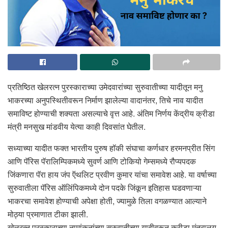
प्रतिष्ठित खेलरत्न पुरस्काराच्या उमेदवारांच्या सुरुवातीच्या यादीतून मनु
भाकरच्या अनुपस्थितीवरून निर्माण झालेल्या वादानंतर, तिचे नाव यादीत
समाविष्ट होण्याची शक्यता असल्याचे वृत्त आहे. अंतिम निर्णय केंद्रीय क्रीडा
मंत्री मनसुख मांडवीय येत्या काही दिवसांत घेतील.
सध्याच्या यादीत फक्त भारतीय पुरुष हॉकी संघाचा कर्णधार हरमनप्रीत सिंग
आणि पॅरिस पॅरालिम्पिकमध्ये सुवर्ण आणि टोकियो गेम्समध्ये रौप्यपदक
जिंकणारा पॅरा हाय जंप ऍथलिट प्रवीण कुमार यांचा समावेश आहे. या वर्षाच्या
सुरुवातीला पॅरिस ऑलिंपिकमध्ये दोन पदके जिंकून इतिहास घडवणाऱ्या
भाकरचा समावेश होण्याची अपेक्षा होती, ज्यामुळे तिला वगळण्यात आल्याने
मोठ्या प्रमाणात टीका झाली.
खेलरत्न पुरस्काराच्या नामांकनांच्या सुरुवातीच्या यादीवरून क्रीडा मंत्रालय