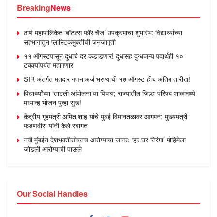
Breaking
News
ठाणे महापालिकेत ‘बॉटल्स फॉर चेंज’ उपक्रमाचा शुभारंभ; विद्यार्थ्यांच्या
सहभागातून प्लास्टिकमुक्तीची जनजागृती
११ ऑगस्टपासून दुधाचे दर कडाडणार! दुधासह दुग्धजन्य पदार्थही १०
टक्क्यांपर्यंत महागणार
SIR अंतर्गत मतदार गणनाअर्ज भरण्याची १७ ऑगस्ट हीच अंतिम तारीख!
विद्यार्थ्यांच्या ‘ताटली आंदोलना’चा विजय; राज्यातील जिल्हा परिषद शाळांमध्ये
मध्यान्ह भोजन पुन्हा सुरू!
केंद्रीय गृहमंत्री अमित शाह यांचे मुंबई विमानतळावर आगमन; मुख्यमंत्री
फडणवीस यांनी केले स्वागत
नवी मुंबईत देशभक्तीसोबतच आरोग्याचा जागर; ‘हर घर तिरंगा’ मोहिमेला
जोडली आरोग्याची पाऊले
Our Social Handles