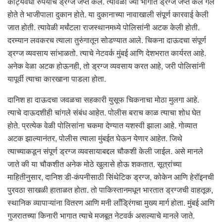
कोट्यवधी रुपयांचे ड्रग्ज जप्त केले. त्यावेळी ज्या भागात ड्रग्ज जप्त केले गेले
होते ते भाजीपाला दुकान होते. या दुकानाच्या नावाखाली संपूर्ण कारवाई केली
जात होती. त्यावेळी मर्चंटला राजस्थानमध्ये पोलिसांनी अटक केली होती.
दरम्यान लवकरच त्याला तुरुंगातून सोडण्यात आले. चिकना दाऊदचा संपूर्ण
ड्रग्ज व्यवसाय सांभाळतो. त्याचे नेटवर्क मुंबई आणि देशभरात कार्यरत आहे.
अनेक वेळा अटक होऊनही, तो ड्रग्ज व्यवसाय करत आहे, जरी पोलिसांनी
यापूर्वी त्याचा कारखाना पाडला होता.
दानिश हा दाऊदचा जवळचा सहकारी युसूफ चिकनाचा मोठा मुलगा आहे.
त्याचे दाऊदशीही चांगले संबंध आहेत. पोलीस बराच काळ त्याचा शोध घेत
होते. प्रत्येक वेळी पोलिसांना चकमा देण्यात यशस्वी झाला आहे. गोव्यात
अटक झाल्यानंतर, पोलीस त्याला मुंबईत घेऊन येणार आहेत. जिथे
त्याच्याकडून संपूर्ण ड्रग्ज व्यवसायाबद्दल चौकशी केली जाईल. असे मानले
जाते की या चौकशीत अनेक मोठे खुलासे होऊ शकतात. सूत्रांच्या
माहितीनुसार, दानिश डी-कंपनीसाठी सिंथेटिक ड्रग्ज, कोकेन आणि हेरॉइनची
पुरवठा साखळी हाताळत होता. तो पाकिस्तानमधून भारतात ड्रग्जची वाहतूक,
स्थानिक व्यापाऱ्यांना वितरण आणि मनी लाँड्रिंगचा मुख्य मार्ग होता. मुंबई आणि
गुजरातच्या किनारी भागात त्याचे मजबूत नेटवर्क असल्याचे मानले जाते.