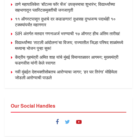
ठाणे महापालिकेत ‘बॉटल्स फॉर चेंज’ उपक्रमाचा शुभारंभ; विद्यार्थ्यांच्या
सहभागातून प्लास्टिकमुक्तीची जनजागृती
११ ऑगस्टपासून दुधाचे दर कडाडणार! दुधासह दुग्धजन्य पदार्थही १०
टक्क्यांपर्यंत महागणार
SIR अंतर्गत मतदार गणनाअर्ज भरण्याची १७ ऑगस्ट हीच अंतिम तारीख!
विद्यार्थ्यांच्या ‘ताटली आंदोलना’चा विजय; राज्यातील जिल्हा परिषद शाळांमध्ये
मध्यान्ह भोजन पुन्हा सुरू!
केंद्रीय गृहमंत्री अमित शाह यांचे मुंबई विमानतळावर आगमन; मुख्यमंत्री
फडणवीस यांनी केले स्वागत
नवी मुंबईत देशभक्तीसोबतच आरोग्याचा जागर; ‘हर घर तिरंगा’ मोहिमेला
जोडली आरोग्याची पाऊले
Our Social Handles