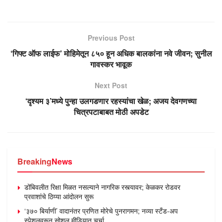
Previous Post
‘गिफ्ट ऑफ लाईफ’ मोहिमेतून ८५० हून अधिक बालकांना नवे जीवन; सुनील
गावस्कर भावूक
Next Post
‘दृश्यम ३’मध्ये पुन्हा उलगडणार रहस्यांचा खेळ; अजय देवगणच्या
चित्रपटाबाबत मोठी अपडेट
Breaking
News
डोंबिवलीत रिक्षा मिळत नसल्याने नागरिक रस्त्यावर; केळकर रोडवर
प्रवाशांचे ठिय्या आंदोलन सुरू
‘३७० बिर्याणी’ वादानंतर प्रणित मोरेचे पुनरागमन; नव्या स्टँड-अप
स्पेशलवरून सोशल मीडियात चर्चा