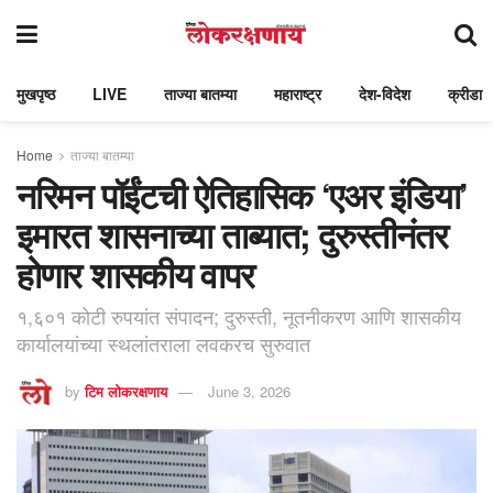
मुखपृष्ठ
LIVE
ताज्या बातम्या
महाराष्ट्र
देश-विदेश
क्रीडा
Home
ताज्या बातम्या
नरिमन पॉईंटची ऐतिहासिक ‘एअर इंडिया’
इमारत शासनाच्या ताब्यात; दुरुस्तीनंतर
होणार शासकीय वापर
१,६०१ कोटी रुपयांत संपादन; दुरुस्ती, नूतनीकरण आणि शासकीय
कार्यालयांच्या स्थलांतराला लवकरच सुरुवात
by
टिम लोकरक्षणाय
June 3, 2026