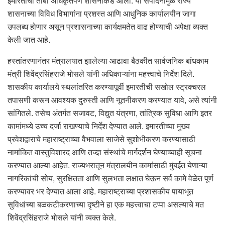
इमारतीचा ताबा अधिकृतपणे शासनाकडे आला. या संपादनामुळे राज्य
शासनाच्या विविध विभागांना प्रशस्त आणि आधुनिक कार्यालयीन जागा
उपलब्ध होणार असून प्रशासनाच्या कार्यक्षमतेत वाढ होण्याची अपेक्षा व्यक्त
केली जात आहे.
हस्तांतरणानंतर मंत्रालयात झालेल्या आढावा बैठकीत सार्वजनिक बांधकाम
मंत्री शिवेंद्रसिंहराजे भोसले यांनी अधिकाऱ्यांना महत्त्वाचे निर्देश दिले.
शासकीय कार्यालये स्थलांतरित करण्यापूर्वी इमारतीची सखोल स्ट्रक्चरल
तपासणी करून आवश्यक दुरुस्ती आणि नूतनीकरण करण्यात यावे, असे त्यांनी
सांगितले. तसेच अंतर्गत सजावट, विद्युत यंत्रणा, तांत्रिक सुविधा आणि इतर
कामांमध्ये उच्च दर्जा राखण्याचे निर्देश देण्यात आले. इमारतीच्या मुख्य
प्रवेशद्वाराचे महाराष्ट्राच्या वैभवाला साजेसे सुशोभीकरण करण्यासाठी
नामांकित वास्तुविशारद आणि तज्ज्ञ संस्थांचे मार्गदर्शन घेण्याच्याही सूचना
करण्यात आल्या आहेत. राज्यभरातून मंत्रालयीन कामांसाठी मुंबईत येणाऱ्या
नागरिकांची सोय, सुरक्षितता आणि सुलभता लक्षात घेऊन सर्व कामे वेळेत पूर्ण
करण्यावर भर देण्यात आला आहे. महाराष्ट्राच्या प्रशासकीय पायाभूत
सुविधांच्या बळकटीकरणाच्या दृष्टीने हा एक महत्त्वाचा टप्पा असल्याचे मत
शिवेंद्रसिंहराजे भोसले यांनी व्यक्त केले.