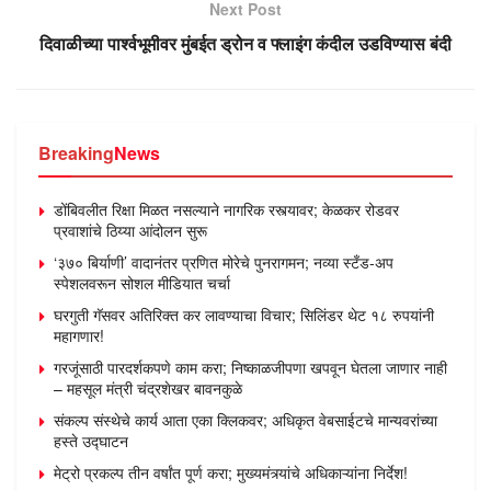
Next Post
दिवाळीच्या पार्श्वभूमीवर मुंबईत ड्रोन व फ्लाइंग कंदील उडविण्यास बंदी
Breaking
News
डोंबिवलीत रिक्षा मिळत नसल्याने नागरिक रस्त्यावर; केळकर रोडवर
प्रवाशांचे ठिय्या आंदोलन सुरू
‘३७० बिर्याणी’ वादानंतर प्रणित मोरेचे पुनरागमन; नव्या स्टँड-अप
स्पेशलवरून सोशल मीडियात चर्चा
घरगुती गॅसवर अतिरिक्त कर लावण्याचा विचार; सिलिंडर थेट १८ रुपयांनी
महागणार!
गरजूंसाठी पारदर्शकपणे काम करा; निष्काळजीपणा खपवून घेतला जाणार नाही
– महसूल मंत्री चंद्रशेखर बावनकुळे
संकल्प संस्थेचे कार्य आता एका क्लिकवर; अधिकृत वेबसाईटचे मान्यवरांच्या
हस्ते उद्घाटन
मेट्रो प्रकल्प तीन वर्षांत पूर्ण करा; मुख्यमंत्र्यांचे अधिकाऱ्यांना निर्देश!