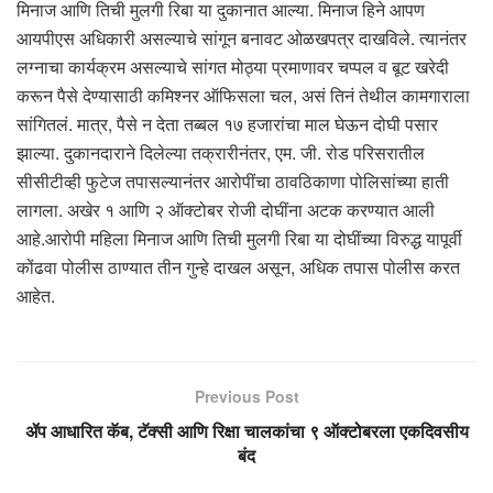
मिनाज आणि तिची मुलगी रिबा या दुकानात आल्या. मिनाज हिने आपण
आयपीएस अधिकारी असल्याचे सांगून बनावट ओळखपत्र दाखविले. त्यानंतर
लग्नाचा कार्यक्रम असल्याचे सांगत मोठ्या प्रमाणावर चप्पल व बूट खरेदी
करून पैसे देण्यासाठी कमिश्नर ऑफिसला चल, असं तिनं तेथील कामगाराला
सांगितलं. मात्र, पैसे न देता तब्बल १७ हजारांचा माल घेऊन दोघी पसार
झाल्या. दुकानदाराने दिलेल्या तक्रारीनंतर, एम. जी. रोड परिसरातील
सीसीटीव्ही फुटेज तपासल्यानंतर आरोपींचा ठावठिकाणा पोलिसांच्या हाती
लागला. अखेर १ आणि २ ऑक्टोबर रोजी दोघींना अटक करण्यात आली
आहे.आरोपी महिला मिनाज आणि तिची मुलगी रिबा या दोघींच्या विरुद्ध यापूर्वी
कोंढवा पोलीस ठाण्यात तीन गुन्हे दाखल असून, अधिक तपास पोलीस करत
आहेत.
Previous Post
ॲप आधारित कॅब, टॅक्सी आणि रिक्षा चालकांचा ९ ऑक्टोबरला एकदिवसीय
बंद