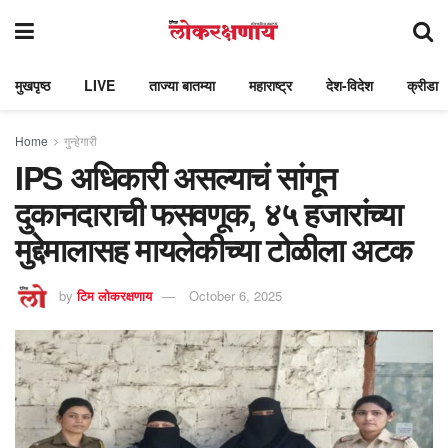
मुखपृष्ठ
LIVE
ताज्या बातम्या
महाराष्ट्र
देश-विदेश
क्रीडा
Home
गुन्हेगारी
IPS अधिकारी असल्याचं सांगून
दुकानदाराची फसवणूक, ४५ हजारांच्या
मुद्देमालासह मायलेकीच्या टोळीला अटक
by
टिम लोकरक्षणाय
October 6, 2025