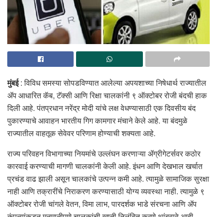
मुंबई
: विविध समस्या सोपडविण्यात आलेल्या अपयशाच्या निषेधार्थ राज्यातील
ॲप आधारित कॅब, टॅक्सी आणि रिक्षा चालकांनी ९ ऑक्टोबर रोजी बंदची हाक
दिली आहे. पंतप्रधान नरेंद्र मोदी यांचे लक्ष वेधण्यासाठी एक दिवसीय बंद
पुकारण्याचे आवाहन भारतीय गिग कामगार मंचाने केले आहे. या बंदमुळे
राज्यातील वाहतूक सेवेवर परिणाम होण्याची शक्यता आहे.
राज्य परिवहन विभागाच्या नियमांचे उल्लंघन करणाऱ्या ॲग्रीगेटर्सवर कठोर
कारवाई करण्याची मागणी चालकांनी केली आहे. इंधन आणि देखभाल खर्चात
प्रचंड वाढ झाली असून चालकांचे उत्पन्न कमी आहे. त्यामुळे सामाजिक सुरक्षा
नाही आणि तक्रारींचे निराकरण करण्यासाठी योग्य व्यवस्था नाही. त्यामुळे ९
ऑक्टोबर रोजी चांगले वेतन, विमा लाभ, पारदर्शक भाडे संरचना आणि ॲप
कंपन्यांकडून मनमानीपणे चालकांची खाती निलंबित करणे थांबवावे आदी