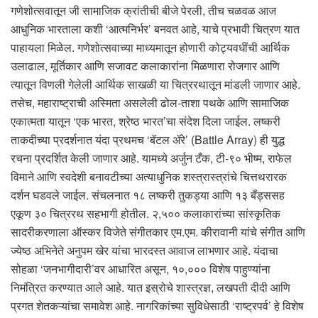
गणेशोत्सवातून जी सामाजिक क्रांतीची बीजे पेरली, तीच चळवळ आज
आधुनिक भारताला कशी ‘आत्मनिर्भर’ बनवत आहे, याचे प्रभावी चित्रण यात
पाहायला मिळेल. गणेशोत्सवाच्या माध्यमातून होणारी कोट्यवधींची आर्थिक
उलाढाल, मूर्तिकार आणि सजावट कलाकारांना मिळणारा रोजगार आणि
त्यातून विणली गेलेली आर्थिक साखळी या चित्ररथातून मांडली जाणार आहे.
तसेच, महाराष्ट्राची अस्मिता असलेली ढोल-ताशा पथके आणि सामाजिक
एकात्मता यातून ‘एक भारत, श्रेष्ठ भारत’चा संदेश दिला जाईल. लष्करी
ताकदीच्या प्रदर्शनात यंदा प्रथमच ‘बॅटल ॲरे’ (Battle Array) ही युद्ध
रचना प्रदर्शित केली जाणार आहे. यामध्ये अर्जुन टँक, टी-९० भीष्म, राफेल
विमाने आणि स्वदेशी बनावटीच्या अत्याधुनिक शस्त्रास्त्रांचे चित्तथरारक
दर्शन घडवले जाईल. संचलनात १८ लष्करी तुकड्या आणि १३ बँड्ससह
एकूण ३० चित्ररथ सहभागी होतील. २,५०० कलाकारांच्या सांस्कृतिक
सादरीकरणाला ऑस्कर विजेते संगीतकार एम.एम. कीरावानी यांचे संगीत आणि
ज्येष्ठ अभिनेते अनुपम खेर यांचा भारदस्त आवाज लाभणार आहे. यंदाचा
सोहळा ‘जनभागीदारी’वर आधारित असून, १०,००० विशेष पाहुण्यांना
निमंत्रित करण्यात आले आहे. यात इस्रोचे शास्त्रज्ञ, लखपती दीदी आणि
प्रगत शेतकऱ्यांचा समावेश आहे. नागरिकांच्या सुविधेसाठी ‘राष्ट्रपर्व’ हे विशेष