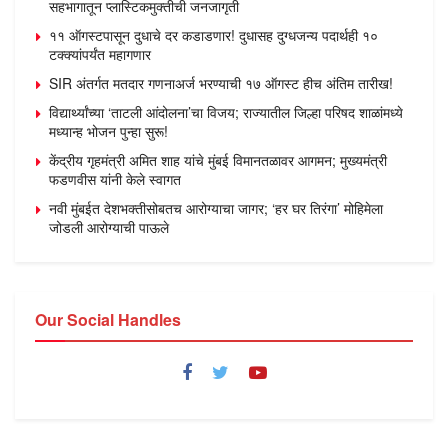
सहभागातून प्लास्टिकमुक्तीची जनजागृती
११ ऑगस्टपासून दुधाचे दर कडाडणार! दुधासह दुग्धजन्य पदार्थही १०
टक्क्यांपर्यंत महागणार
SIR अंतर्गत मतदार गणनाअर्ज भरण्याची १७ ऑगस्ट हीच अंतिम तारीख!
विद्यार्थ्यांच्या ‘ताटली आंदोलना’चा विजय; राज्यातील जिल्हा परिषद शाळांमध्ये
मध्यान्ह भोजन पुन्हा सुरू!
केंद्रीय गृहमंत्री अमित शाह यांचे मुंबई विमानतळावर आगमन; मुख्यमंत्री
फडणवीस यांनी केले स्वागत
नवी मुंबईत देशभक्तीसोबतच आरोग्याचा जागर; ‘हर घर तिरंगा’ मोहिमेला
जोडली आरोग्याची पाऊले
Our Social Handles