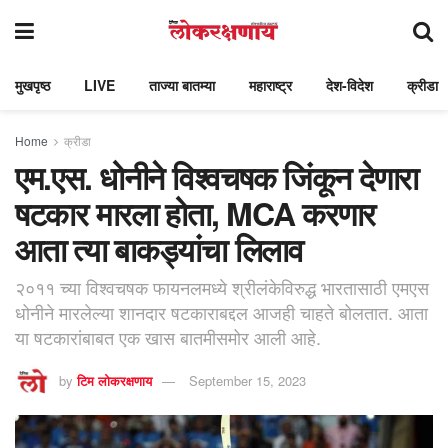
मुखपृष्ठ
LIVE
ताज्या बातम्या
महाराष्ट्र
देश-विदेश
क्रीडा
Home
क्रीडा
एम.एस. धोनीने विश्वचषक जिंकून देणारा
षटकार मारला होता, MCA करणार
आता त्या बाकड्यांचा लिलाव
२०११ च्या विश्वचषक फायनलमध्ये श्रीलंकेविरुद्ध भारतासाठी एमएस
धोनीने मारलेल्या शानदार षटकाराबद्दल आजही चाहते बोलतात. आता
या षटकारांबाबत एक खास बातमीसमोर आली आहे.
by
टिम लोकरक्षणाय
September 15, 2023