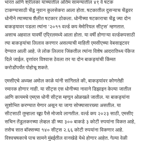
भारत आणि श्रीलंका यांच्यातील अंतिम सामन्यातील ४९ वे षटक
टाकण्यासाठी चेंडू नुवान कुलसेकरा आला होता. षटकातील दुसऱ्याच चेंडूवर
धोनीने त्याच्याच शैलीत षटकार ठोकला. धोनीच्या षटकाराचा चेंडू ज्या दोन
बाकड्यावर पडला त्यांना ‘२०११ वर्ल्ड कप मेमोरियल सीट्स’ म्हणतात.
असाच अहवाल यावर्षी एप्रिलमध्ये आला होता. या वर्षी होणाऱ्या वर्ल्डकपसाठी
त्या बाकड्यांचा लिलाव करणार असल्याची माहिती एमसीएच्या वेबसाइटवर
देण्यात आली आहे. जे लोक लिलाव जिंकतील त्यांना विशेष आदरातिथ्य पॅकेज
दिले जाईल. वृत्तांवर विश्वास ठेवला तर या दोन बाकड्यांची किंमत
करोडोंपर्यंत पोहोचू शकते.
एमसीएचे अध्यक्ष अमोल काळे यांनी सांगितले की, बाकड्यांवर कोणतेही
स्मारक होणार नाही. या सीट्स एस धोनीच्या नावाने डिझाइन केल्या जातील
आणि कायमचे एमएस धोनी सीट्स म्हणून ओळखले जातील. या बाकड्यांना
सुशोभित करण्यात येणार असून या जागा सोफ्यासारख्या असतील. या
सीटसाठी तुम्हाला खूप पैसे मोजावे लागतील. वर्ल्ड कप २०२३ साठी, एमसीए
सचिन तेंडुलकरच्या लेव्हल डी च्या ३०० बाकडे ३ कोटी रुपयांना विकत आहे,
तसेच सात बॉक्सच्या १४० सीट्स २.६६ कोटी रुपयांना विकणार आहे.
विश्वचषकाचे पाच सामने मुंबईतील वानखेडे येथे होणार आहेत. गेल्या वेळी