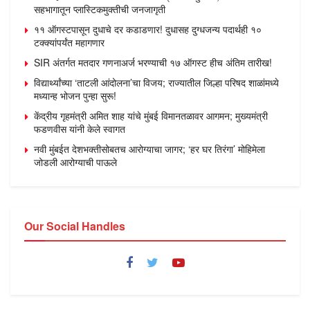
सहभागातून प्लास्टिकमुक्तीची जनजागृती
११ ऑगस्टपासून दुधाचे दर कडाडणार! दुधासह दुग्धजन्य पदार्थही १०
टक्क्यांपर्यंत महागणार
SIR अंतर्गत मतदार गणनाअर्ज भरण्याची १७ ऑगस्ट हीच अंतिम तारीख!
विद्यार्थ्यांच्या ‘ताटली आंदोलना’चा विजय; राज्यातील जिल्हा परिषद शाळांमध्ये
मध्यान्ह भोजन पुन्हा सुरू!
केंद्रीय गृहमंत्री अमित शाह यांचे मुंबई विमानतळावर आगमन; मुख्यमंत्री
फडणवीस यांनी केले स्वागत
नवी मुंबईत देशभक्तीसोबतच आरोग्याचा जागर; ‘हर घर तिरंगा’ मोहिमेला
जोडली आरोग्याची पाऊले
Our Social Handles